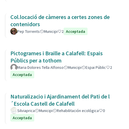
Col.locació de càmeres a certes zones de
contenidors
Pep Torrents
Municipi
2
Acceptada
Pictogrames i Braille a Calafell: Espais
Públics per a tothom
Maria Dolores Tella Alfonso
Municipi
Espai Públic
2
Acceptada
Naturalizacio i Ajardinament del Pati de l
´Escola Castell de Calafell
Silviaprica
Municipi
Rehabilitación ecológica
0
Acceptada