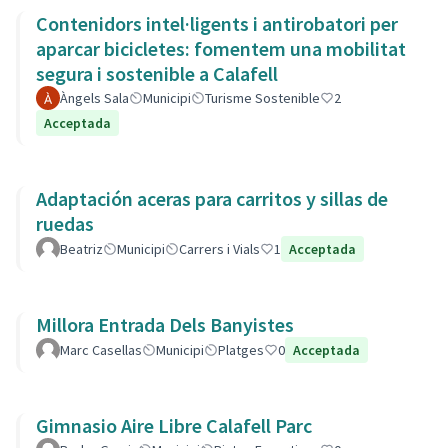
Contenidors intel·ligents i antirobatori per
aparcar bicicletes: fomentem una mobilitat
segura i sostenible a Calafell
Àngels Sala
Municipi
Turisme Sostenible
2
Acceptada
Adaptación aceras para carritos y sillas de
ruedas
Beatriz
Municipi
Carrers i Vials
1
Acceptada
Millora Entrada Dels Banyistes
Marc Casellas
Municipi
Platges
0
Acceptada
Gimnasio Aire Libre Calafell Parc