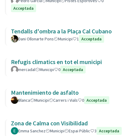
Pedro Garcia
Municipi
Pistes Esportives
0
Acceptada
Tendalls d'ombra a la Plaça Cal Cubano
Dani Ollonarte Pons
Municipi
1
Acceptada
Refugis climatics en tot el municipi
mercadal
Municipi
0
Acceptada
Mantenimiento de asfalto
Blanca
Municipi
Carrers i Vials
0
Acceptada
Zona de Calma con Visibilidad
Emma Sanchez
Municipi
Espai Públic
3
Acceptada