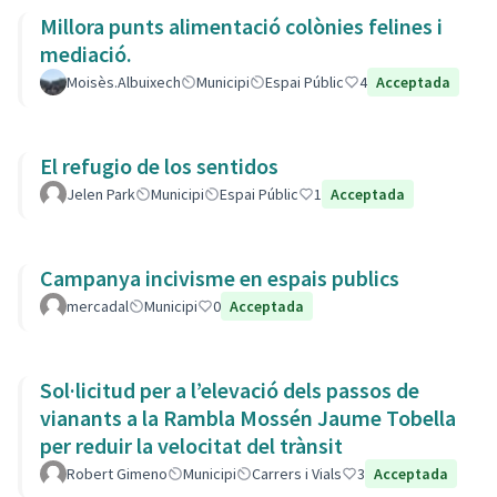
Millora punts alimentació colònies felines i
mediació.
Moisès.Albuixech
Municipi
Espai Públic
4
Acceptada
El refugio de los sentidos
Jelen Park
Municipi
Espai Públic
1
Acceptada
Campanya incivisme en espais publics
mercadal
Municipi
0
Acceptada
Sol·licitud per a l’elevació dels passos de
vianants a la Rambla Mossén Jaume Tobella
per reduir la velocitat del trànsit
Robert Gimeno
Municipi
Carrers i Vials
3
Acceptada