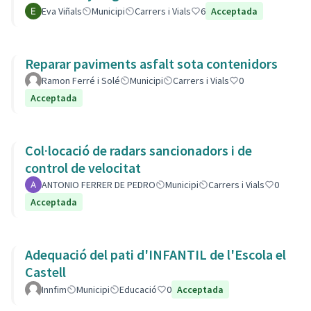
Eva Viñals
Municipi
Carrers i Vials
6
Acceptada
Reparar paviments asfalt sota contenidors
Ramon Ferré i Solé
Municipi
Carrers i Vials
0
Acceptada
Col·locació de radars sancionadors i de
control de velocitat
ANTONIO FERRER DE PEDRO
Municipi
Carrers i Vials
0
Acceptada
Adequació del pati d'INFANTIL de l'Escola el
Castell
Innfim
Municipi
Educació
0
Acceptada