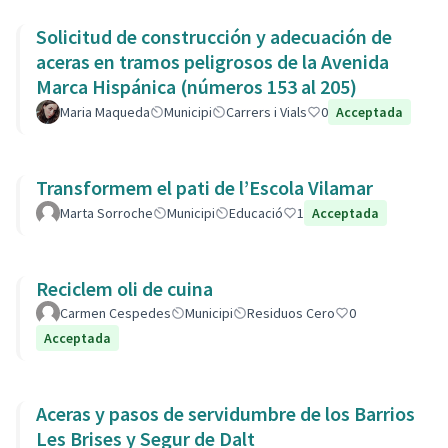
Solicitud de construcción y adecuación de
aceras en tramos peligrosos de la Avenida
Marca Hispánica (números 153 al 205)
Maria Maqueda
Municipi
Carrers i Vials
0
Acceptada
Transformem el pati de l’Escola Vilamar
Marta Sorroche
Municipi
Educació
1
Acceptada
Reciclem oli de cuina
Carmen Cespedes
Municipi
Residuos Cero
0
Acceptada
Aceras y pasos de servidumbre de los Barrios
Les Brises y Segur de Dalt