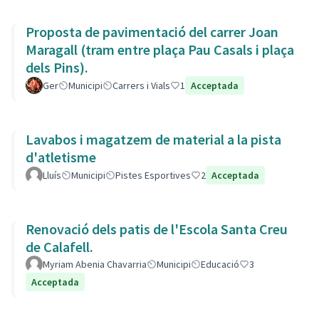
Proposta de pavimentació del carrer Joan
Maragall (tram entre plaça Pau Casals i plaça
dels Pins).
Ger
Municipi
Carrers i Vials
1
Acceptada
Lavabos i magatzem de material a la pista
d'atletisme
Lluís
Municipi
Pistes Esportives
2
Acceptada
Renovació dels patis de l'Escola Santa Creu
de Calafell.
Myriam Abenia Chavarria
Municipi
Educació
3
Acceptada