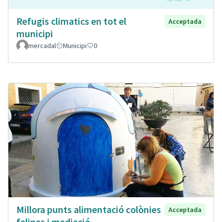
Refugis climatics en tot el
Acceptada
municipi
mercadal
Municipi
0
Millora punts alimentació colònies
Acceptada
felines i mediació.