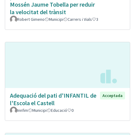
Mossén Jaume Tobella per reduir
la velocitat del trànsit
Robert Gimeno
Municipi
Carrers i Vials
3
Adequació del pati d'INFANTIL de
Acceptada
l'Escola el Castell
Innfim
Municipi
Educació
0