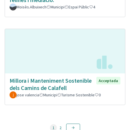
Moisès.Albuixech
Municipi
Espai Públic
4
Millora i Manteniment Sostenible
Acceptada
dels Camins de Calafell
jose valencia
Municipi
Turisme Sostenible
0
1
2