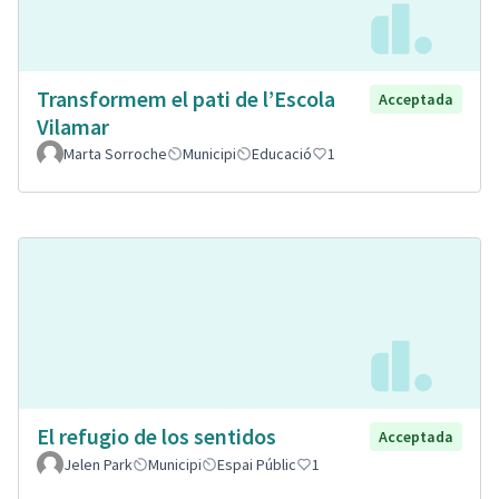
Transformem el pati de l’Escola
Acceptada
Vilamar
Marta Sorroche
Municipi
Educació
1
El refugio de los sentidos
Acceptada
Jelen Park
Municipi
Espai Públic
1