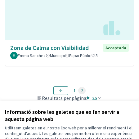
Zona de Calma con Visibilidad
Acceptada
Emma Sanchez
Municipi
Espai Públic
3
1
2
Resultats per pàgina:
25
Informació sobre les galetes que es fan servir a
aquesta pàgina web
Utilitzem galetes en el nostre lloc web per a millorar el rendiment i el
Termes i condicions d'ús
contingut d'aquest. Les galetes ens permeten oferir una experiència
Configuració de les galetes