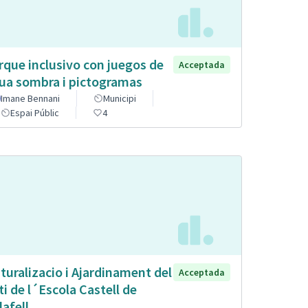
rque inclusivo con juegos de
Acceptada
ua sombra i pictogramas
Imane Bennani
Municipi
Espai Públic
4
turalizacio i Ajardinament del
Acceptada
ti de l´Escola Castell de
lafell