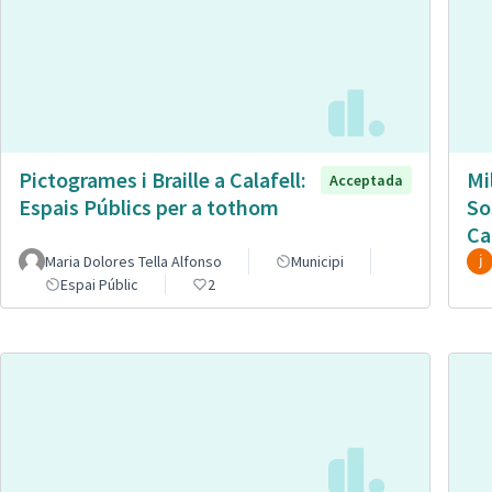
Pictogrames i Braille a Calafell:
Mi
Acceptada
Espais Públics per a tothom
So
Ca
Maria Dolores Tella Alfonso
Municipi
Espai Públic
2