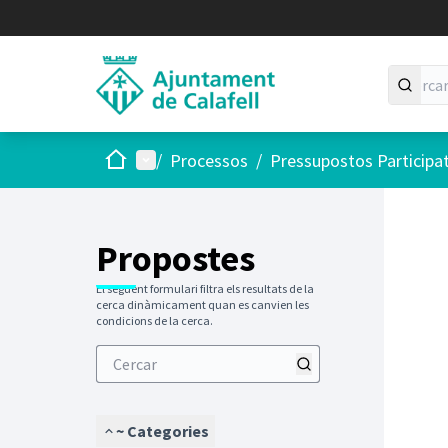
Inici
Menú principal
/
Processos
/
Pressupostos Participa
Propostes
El següent formulari filtra els resultats de la
cerca dinàmicament quan es canvien les
condicions de la cerca.
~ Categories