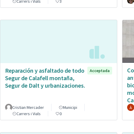
Carrers i Vials
3
Co
Reparación y asfaltado de todo
Acceptada
an
Segur de Calafell montaña,
bi
Segur de Dalt y urbanizaciones.
mo
Ca
Cristian Mercader
Municipi
Carrers i Vials
0