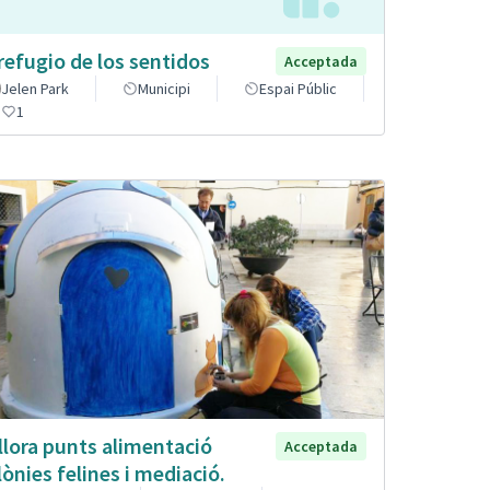
 refugio de los sentidos
Acceptada
Jelen Park
Municipi
Espai Públic
1
llora punts alimentació
Acceptada
lònies felines i mediació.