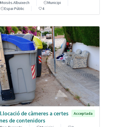
Moisès.Albuixech
Municipi
Espai Públic
4
l.locació de càmeres a certes
Acceptada
nes de contenidors