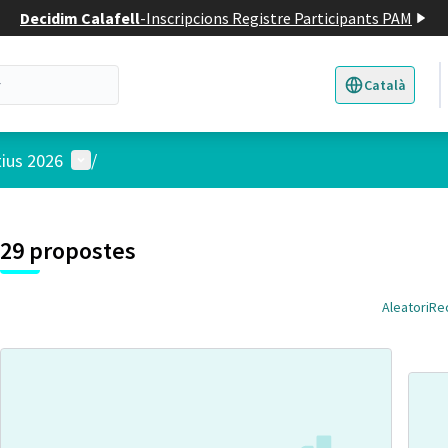
Decidim Calafell
-
Inscripcions Registre Participants PAM
Català
Triar la llengua
E
Menú d'usuari
tius 2026
/
29 propostes
Aleatori
Re