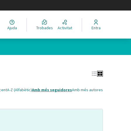
legir el idioma
Ajuda
Trobades
Activitat
Entra
cent
A-Z (Alfabètic)
Amb més seguidores
Amb més autores