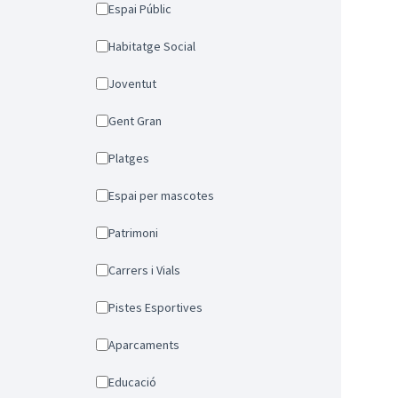
Espai Públic
Habitatge Social
Joventut
Gent Gran
Platges
Espai per mascotes
Patrimoni
Carrers i Vials
Pistes Esportives
Aparcaments
Educació