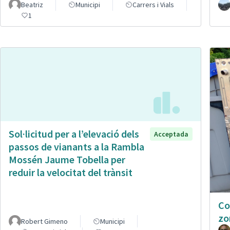
Beatriz
Municipi
Carrers i Vials
1
Sol·licitud per a l’elevació dels
Acceptada
passos de vianants a la Rambla
Mossén Jaume Tobella per
reduir la velocitat del trànsit
Co
zo
Robert Gimeno
Municipi