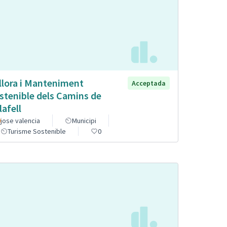
llora i Manteniment
Acceptada
stenible dels Camins de
lafell
jose valencia
Municipi
Turisme Sostenible
0