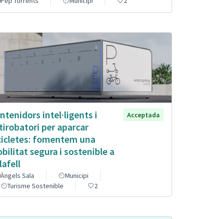
Pep Torrents
Municipi
2
ntenidors intel·ligents i
Acceptada
tirobatori per aparcar
cicletes: fomentem una
bilitat segura i sostenible a
lafell
Àngels Sala
Municipi
Turisme Sostenible
2