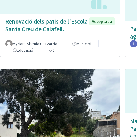
Renovació dels patis de l'Escola
Acceptada
Pa
Santa Creu de Calafell.
ag
Myriam Abenia Chavarria
Municipi
Educació
3
Na
Pa
Ca