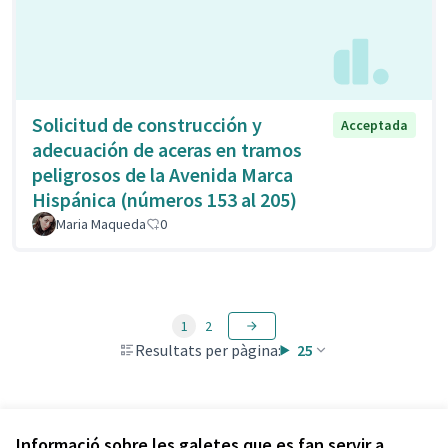
Solicitud de construcción y
Acceptada
adecuación de aceras en tramos
peligrosos de la Avenida Marca
Hispánica (números 153 al 205)
Maria Maqueda
0
1
2
Resultats per pàgina:
25
Veure totes les propostes retirades
Informació sobre les galetes que es fan servir a