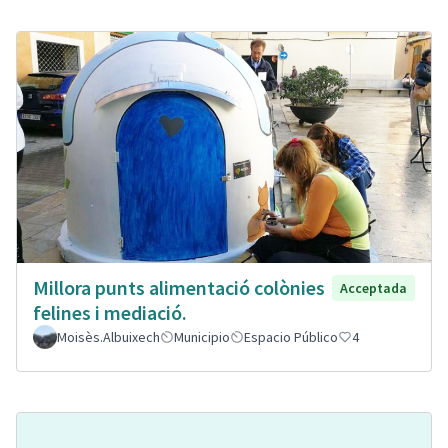
Millora punts alimentació colònies
Acceptada
felines i mediació.
Moisès.Albuixech
Municipio
Espacio Público
4