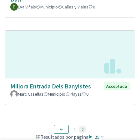
Eva Viñals
Municipio
Calles y Viales
6
Millora Entrada Dels Banyistes
Acceptada
Marc Casellas
Municipio
Playas
0
1
2
Resultados por página:
25