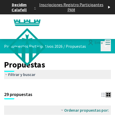
Decidim
Inscripciones Registro Participantes
-
Calafell
PAM
Menú
Entra
Menú p
Presupuestos Participativos 2026
/
Propuestas
Propuestas
Filtrar y buscar
29 propuestas
Ordenar propuestas por: