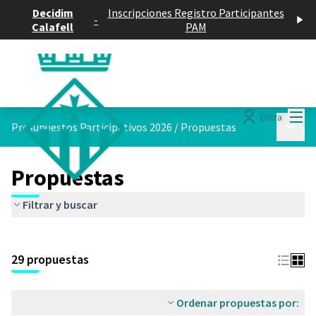
Decidim
Inscripciones Registro Participantes
-
Calafell
PAM
Menú
Entra
Menú p
Presupuestos Participativos 2026
/
Propuestas
Propuestas
Filtrar y buscar
29 propuestas
Ordenar propuestas por: