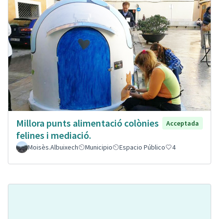
Millora punts alimentació colònies
Acceptada
felines i mediació.
Moisès.Albuixech
Municipio
Espacio Público
4