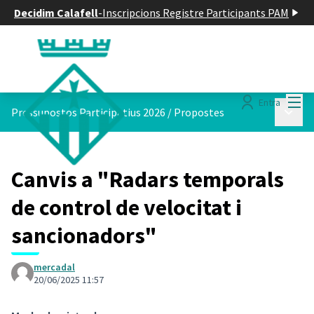
Decidim Calafell
-
Inscripcions Registre Participants PAM
Menú
Entra
Menú p
Pressupostos Participatius 2026
/
Propostes
Canvis a "Radars temporals
de control de velocitat i
sancionadors"
mercadal
20/06/2025 11:57