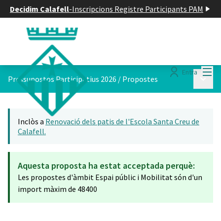
Decidim Calafell
-
Inscripcions Registre Participants PAM
Menú
Entra
Menú p
Pressupostos Participatius 2026
/
Propostes
Inclòs a
Renovació dels patis de l'Escola Santa Creu de
Calafell.
Aquesta proposta ha estat acceptada perquè:
Les propostes d'àmbit Espai públic i Mobilitat són d'un
import màxim de 48400