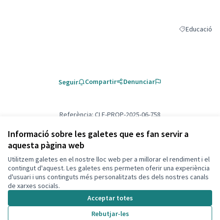
Educació
Resultats al fi
Compartir
Denunciar
Seguir
Referència: CLF-PROP-2025-06-758
Versió 1
(de 1)
veure altres versions
Verifica l'empremta digital
Informació sobre les galetes que es fan servir a
aquesta pàgina web
Utilitzem galetes en el nostre lloc web per a millorar el rendiment i el
Termes i condicions d'ús
contingut d'aquest. Les galetes ens permeten oferir una experiència
Configuració de les galetes
d'usuari i uns continguts més personalitzats des dels nostres canals
Decidim Calafell a X
Decidim Calafell a Facebook
Decidim Calafell a YouTube
Decidim Calafell a GitHub
de xarxes socials.
(Enllaç extern)
(Enllaç extern)
(Enllaç extern)
(Enllaç extern)
Acceptar totes
Rebutjar-les