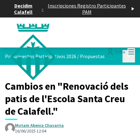
Decidim
Inscripciones Registro Participantes
-
Calafell
PAM
Menú
Entra
Menú p
Presupuestos Participativos 2026
/
Propuestas
Cambios en "Renovació dels
patis de l'Escola Santa Creu
de Calafell."
Myriam Abenia Chavarria
16/06/2025 12:04