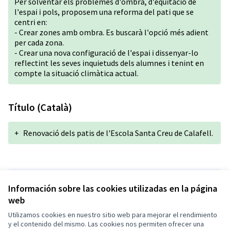
Per solventar els problemes d'ombra, d'equitació de
l'espai i pols, proposem una reforma del pati que se
centri en:
- Crear zones amb ombra. Es buscarà l'opció més adient
per cada zona.
- Crear una nova configuració de l'espai i dissenyar-lo
reflectint les seves inquietuds dels alumnes i tenint en
compte la situació climàtica actual.
Título (Català)
+
Renovació dels patis de l'Escola Santa Creu de Calafell.
Versión 1 de 1
Información sobre las cookies utilizadas en la página
web
Utilizamos cookies en nuestro sitio web para mejorar el rendimiento
Términos y condiciones de uso
y el contenido del mismo. Las cookies nos permiten ofrecer una
Configuración de cookies