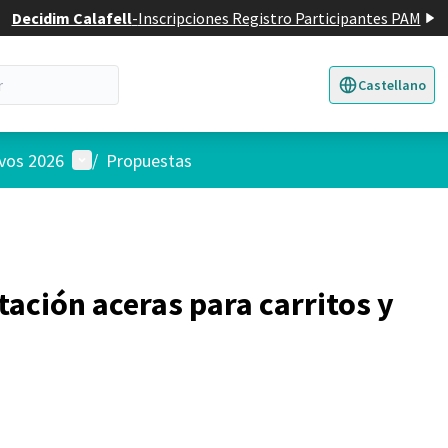
Decidim Calafell
-
Inscripciones Registro Participantes PAM
Castellano
Triar la llengua
E
Menú de usuario
ivos 2026
/
Propuestas
ación aceras para carritos y