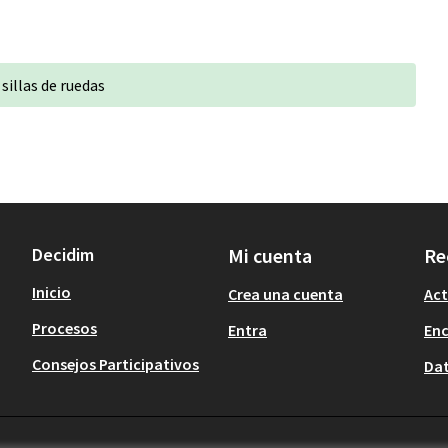
sillas de ruedas
Decidim
Mi cuenta
Re
Inicio
Crea una cuenta
Act
Procesos
Entra
En
Consejos Participativos
Dat