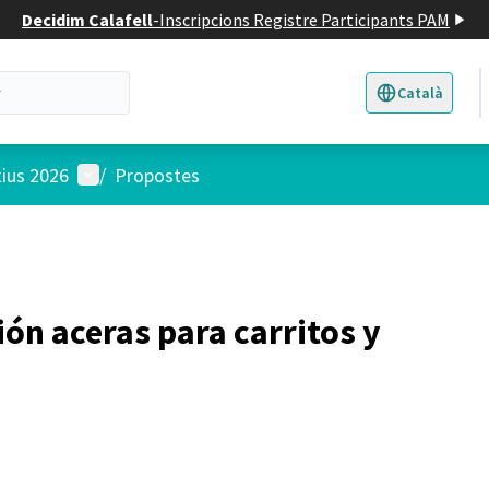
Decidim Calafell
-
Inscripcions Registre Participants PAM
Català
Triar la llengua
E
Menú d'usuari
tius 2026
/
Propostes
ón aceras para carritos y