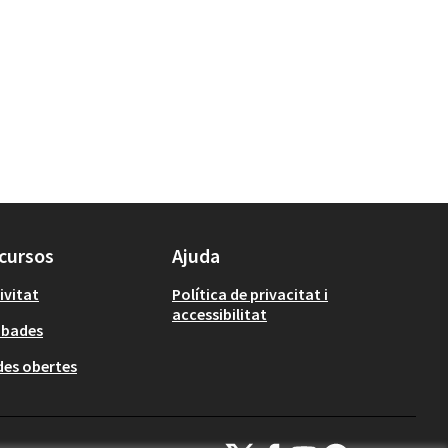
cursos
Ajuda
ivitat
Política de privacitat i
accessibilitat
obades
es obertes