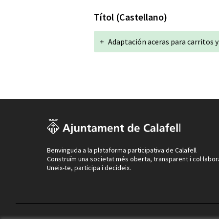
Títol (Castellano)
+
Adaptación aceras para carritos y 
Benvinguda a la plataforma participativa de Calafell
Construïm una societat més oberta, transparent i col·labor
Uneix-te, participa i decideix.