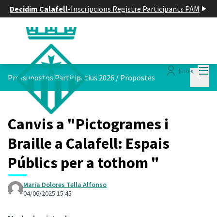
Decidim Calafell
-
Inscripcions Registre Participants PAM
Menú
Entra
Menú p
Pressupostos Participatius 2026
/
Propostes
Canvis a "Pictogrames i
Braille a Calafell: Espais
Públics per a tothom "
Maria Dolores Tella Alfonso
04/06/2025 15:45