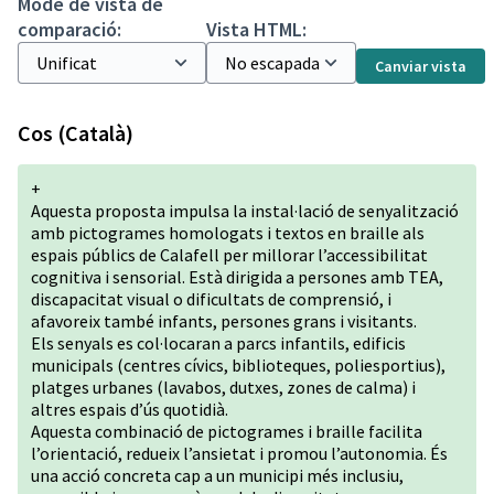
Mode de vista de
comparació:
Vista HTML:
Canviar vista
Cos (Català)
+
Aquesta proposta impulsa la instal·lació de senyalització
amb pictogrames homologats i textos en braille als
espais públics de Calafell per millorar l’accessibilitat
cognitiva i sensorial. Està dirigida a persones amb TEA,
discapacitat visual o dificultats de comprensió, i
afavoreix també infants, persones grans i visitants.
Els senyals es col·locaran a parcs infantils, edificis
municipals (centres cívics, biblioteques, poliesportius),
platges urbanes (lavabos, dutxes, zones de calma) i
altres espais d’ús quotidià.
Aquesta combinació de pictogrames i braille facilita
l’orientació, redueix l’ansietat i promou l’autonomia. És
una acció concreta cap a un municipi més inclusiu,