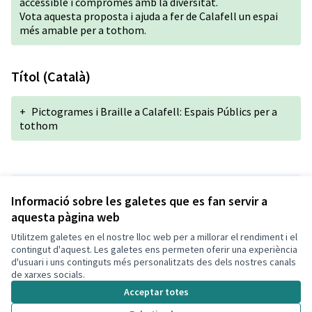
accessible i compromès amb la diversitat.
Vota aquesta proposta i ajuda a fer de Calafell un espai
més amable per a tothom.
Títol (Català)
+
Pictogrames i Braille a Calafell: Espais Públics per a
tothom
Versió 1 de 1
Informació sobre les galetes que es fan servir a
aquesta pàgina web
Utilitzem galetes en el nostre lloc web per a millorar el rendiment i el
Termes i condicions d'ús
contingut d'aquest. Les galetes ens permeten oferir una experiència
Configuració de les galetes
d'usuari i uns continguts més personalitzats des dels nostres canals
Decidim Calafell a X
Decidim Calafell a Facebook
Decidim Calafell a YouTube
Decidim Calafell a GitHub
de xarxes socials.
(Enllaç extern)
(Enllaç extern)
(Enllaç extern)
(Enllaç extern)
Acceptar totes