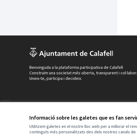
Benvinguda a la plataforma participativa de Calafell
Construïm una societat més oberta, transparent i col·labor
Uneix-te, participa i decideix.
Termes i condicions d'ús
Configuració de les galetes
Informació sobre les galetes que es fan serv
Utilitzem galetes en el nostre lloc web per a millorar el re
continguts més personalitzats des dels nostres canals de 