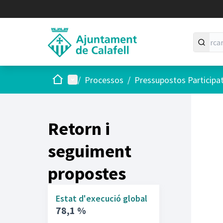
Inici
Menú principal
/
Processos
/
Pressupostos Participa
Retorn i
seguiment
propostes
Estat d'execució global
78,1 %