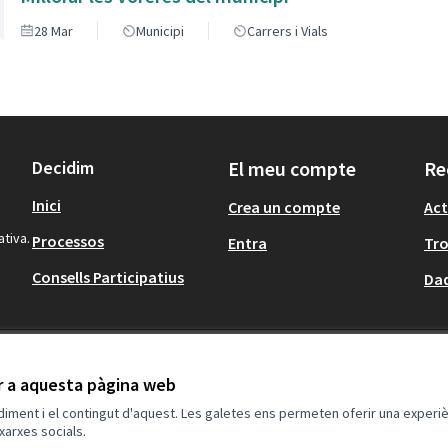
28 Mar
Municipi
Carrers i Vials
Decidim
El meu compte
Re
Inici
Crea un compte
Act
ativa.
Processos
Entra
Tr
Consells Participatius
Dad
ir a aquesta pàgina web
ndiment i el contingut d'aquest. Les galetes ens permeten oferir una experièn
xarxes socials.