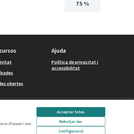
75 %
cursos
Ajuda
ivitat
Política de privacitat i
accessibilitat
obades
es obertes
Decidim Calafell a X
Decidim Calafell a Facebook
Decidim Calafell a YouTube
Decidim Calafell a Gi
Acceptar totes
(Enllaç extern)
(Enllaç extern)
(Enllaç extern)
(Enllaç extern)
Rebutjar-les
cia d'usuari i uns
Configuració