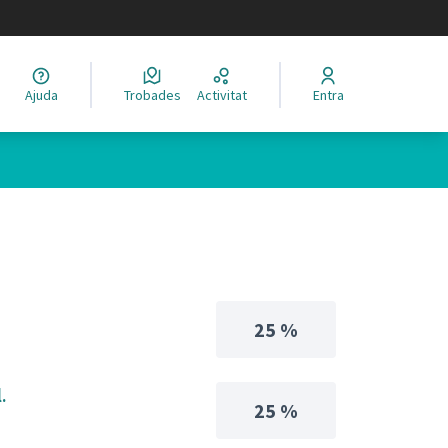
legir el idioma
Ajuda
Trobades
Activitat
Entra
25 %
.
25 %