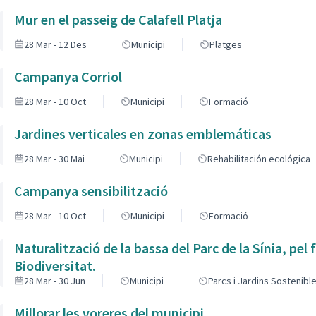
Mur en el passeig de Calafell Platja
28 Mar - 12 Des
Municipi
Platges
Campanya Corriol
28 Mar - 10 Oct
Municipi
Formació
Jardines verticales en zonas emblemáticas
28 Mar - 30 Mai
Municipi
Rehabilitación ecológica
Campanya sensibilització
28 Mar - 10 Oct
Municipi
Formació
Naturalització de la bassa del Parc de la Sínia, pel
Biodiversitat.
28 Mar - 30 Jun
Municipi
Parcs i Jardins Sostenibl
Millorar les voreres del municipi