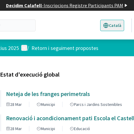
Decidim Calafell
-
Inscripcions Registre Participants PAM
Català
Triar la llengua
E
Menú d'usuari
tius 2025
/
Retorn i seguiment propostes
Estat d'execució global
Neteja de les franges perimetrals
28 Mar
Municipi
Parcs i Jardins Sostenibles
Renovació i acondicionament pati Escola el Castell
28 Mar
Municipi
Educació