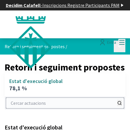
Decidim Calafell
-
Inscripcions Registre Participants PAM
Menú
Entra
Menú p
Retorn i seguiment propostes
/
Retorn i seguiment propostes
Estat d'execució global
78,1 %
Cercar actuacions
Estat d'execució global