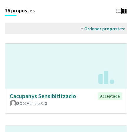
36 propostes
Ordenar propostes:
Cacupanys Sensibititzacio
Acceptada
GO
Municipi
0