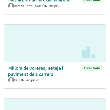
Ramon Ferré i Solé
Municipi
0
Millora de voreres, neteja i
Acceptada
paviment dels carrers
GO
Municipi
0