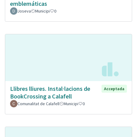
emblemáticas
Joseva
Municipi
0
Llibres lliures. Instal·lacions de
Acceptada
BookCrossing a Calafell
Comunalitat de Calafell
Municipi
0