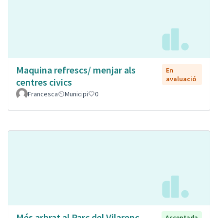
Maquina refrescs/ menjar als
En
avaluació
centres civics
Francesca
Municipi
0
Més arbrat al Parc del Vilarenc
Acceptada