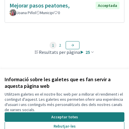
Mejorar pasos peatones,
Acceptada
Joana Piñol
Municipi
0
1
2
Resultats per pàgina:
25
Veure totes les propostes retirades
Informació sobre les galetes que es fan servir a
aquesta pàgina web
Utilitzem galetes en el nostre lloc web per a millorar el rendiment i el
Termes i condicions d'ús
contingut d'aquest. Les galetes ens permeten oferir una experiència
Configuració de les galetes
d'usuari i uns continguts més personalitzats des dels nostres canals
Decidim Calafell a X
Decidim Calafell a Facebook
Decidim Calafell a YouTube
Decidim Calafell a GitHub
de xarxes socials.
(Enllaç extern)
(Enllaç extern)
(Enllaç extern)
(Enllaç extern)
Acceptar totes
Rebutjar-les