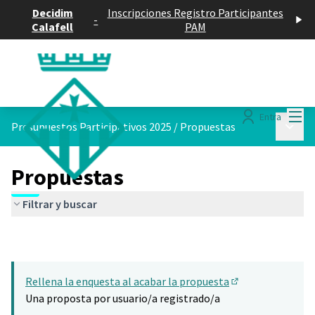
Decidim
Inscripciones Registro Participantes
-
Calafell
PAM
Menú
Entra
Menú p
Presupuestos Participativos 2025
/
Propuestas
Propuestas
Filtrar y buscar
Rellena la enquesta al acabar la propuesta
(Abrir en una pes
Una proposta por usuario/a registrado/a