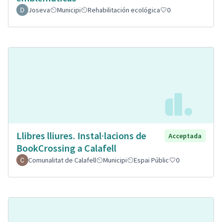
Joseva
Municipi
Rehabilitación ecológica
0
Llibres lliures. Instal·lacions de
Acceptada
BookCrossing a Calafell
Comunalitat de Calafell
Municipi
Espai Públic
0