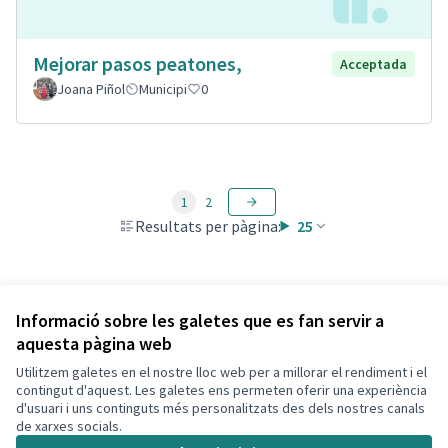
Mejorar pasos peatones,
Acceptada
Joana Piñol
Municipi
0
1
2
Resultats per pàgina:
25
Veure totes les propostes retirades
Informació sobre les galetes que es fan servir a
aquesta pàgina web
Utilitzem galetes en el nostre lloc web per a millorar el rendiment i el
Termes i condicions d'ús
contingut d'aquest. Les galetes ens permeten oferir una experiència
Configuració de les galetes
d'usuari i uns continguts més personalitzats des dels nostres canals
Decidim Calafell a X
Decidim Calafell a Facebook
Decidim Calafell a YouTube
Decidim Calafell a GitHub
de xarxes socials.
(Enllaç extern)
(Enllaç extern)
(Enllaç extern)
(Enllaç extern)