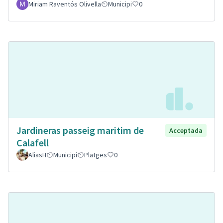
Miriam Raventós Olivella
Municipi
0
Jardineras passeig maritim de
Acceptada
Calafell
AliasH
Municipi
Platges
0