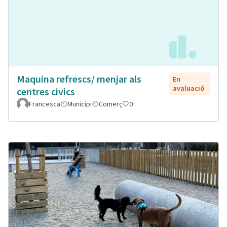
Maquina refrescs/ menjar als
En
avaluació
centres civics
Francesca
Municipi
Comerç
0