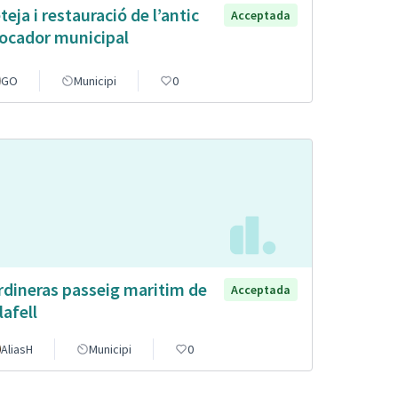
teja i restauració de l’antic
Acceptada
ocador municipal
GO
Municipi
0
rdineras passeig maritim de
Acceptada
lafell
AliasH
Municipi
0