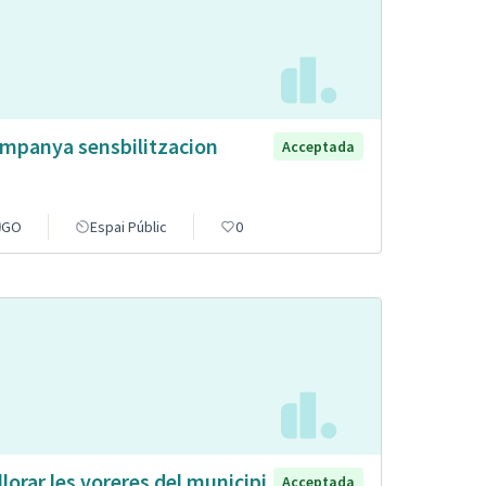
mpanya sensbilitzacion
Acceptada
GO
Espai Públic
0
llorar les voreres del municipi
Acceptada