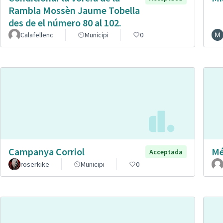
Rambla Mossèn Jaume Tobella
des de el número 80 al 102.
Calafellenc
Municipi
0
Campanya Corriol
Mé
Acceptada
roserkike
Municipi
0