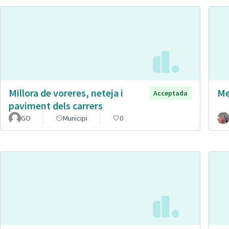
Millora de voreres, neteja i
Me
Acceptada
paviment dels carrers
GO
Municipi
0