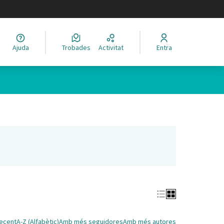
legir el idioma
Ajuda
Trobades
Activitat
Entra
nya nova)
ecent
A-Z (Alfabètic)
Amb més seguidores
Amb més autores