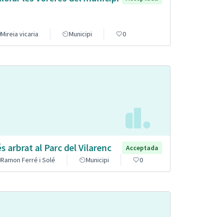
Mireia vicaria
Municipi
0
s arbrat al Parc del Vilarenc
Acceptada
Ramon Ferré i Solé
Municipi
0