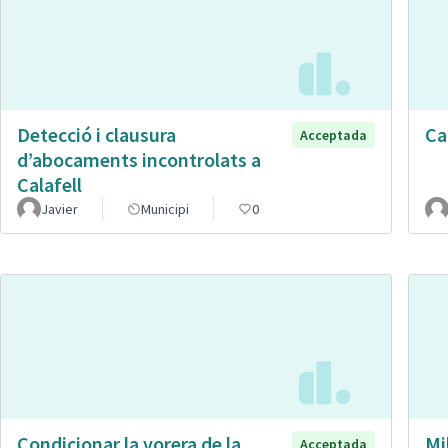
Detecció i clausura
Ca
Acceptada
d’abocaments incontrolats a
Calafell
Javier
Municipi
0
Condicionar la vorera de la
Mi
Acceptada