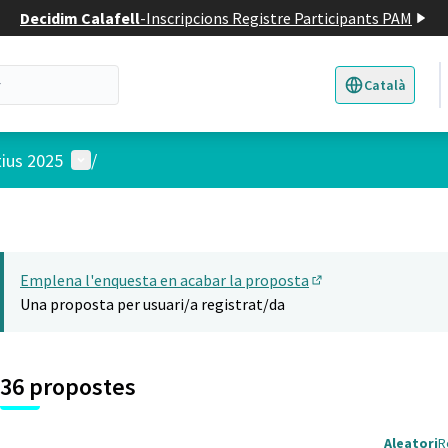
Decidim Calafell
-
Inscripcions Registre Participants PAM
Català
Triar la llengua
E
Menú d'usuari
tius 2025
/
Emplena l'enquesta en acabar la proposta
(Obrir en una pesta
Una proposta per usuari/a registrat/da
36 propostes
Aleatori
R