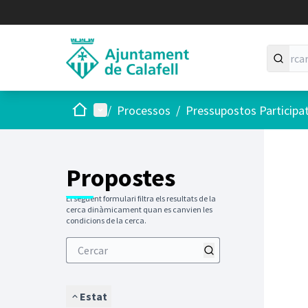
Inici
Menú principal
/
Processos
/
Pressupostos Participa
Propostes
El següent formulari filtra els resultats de la
cerca dinàmicament quan es canvien les
condicions de la cerca.
Estat