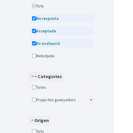
Tots
No resposta
Acceptada
En avaluació
Rebutjada
~ Categories
Totes
Projectes guanyadors
Origen
Tots