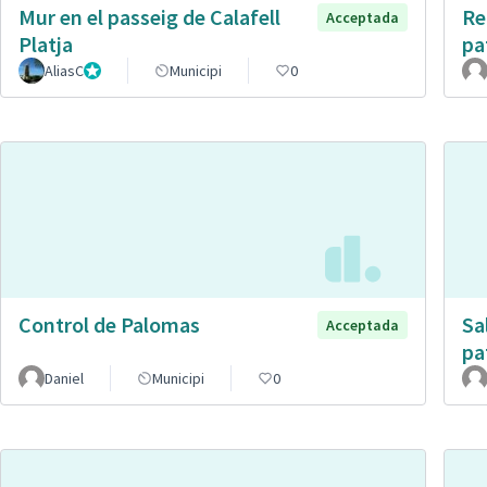
Mur en el passeig de Calafell
Re
Acceptada
Platja
pa
AliasC
Gestor
Municipi
0
Control de Palomas
Sa
Acceptada
pa
Daniel
Municipi
0