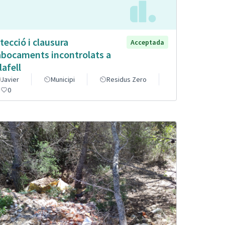
tecció i clausura
Acceptada
abocaments incontrolats a
lafell
Javier
Municipi
Residus Zero
0