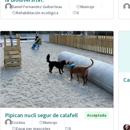
Daniel Fernandez Guiberteau
Municipi
Rehabilitación ecológica
0
Ca
Pipican nucli segur de calafell
Acceptada
Cristina
Municipi
Espai per mascotes
0