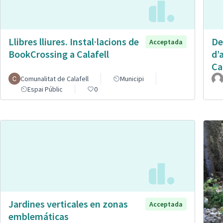
Llibres lliures. Instal·lacions de
De
Acceptada
BookCrossing a Calafell
d’
Ca
Comunalitat de Calafell
Municipi
Espai Públic
0
Jardines verticales en zonas
Acceptada
emblemáticas