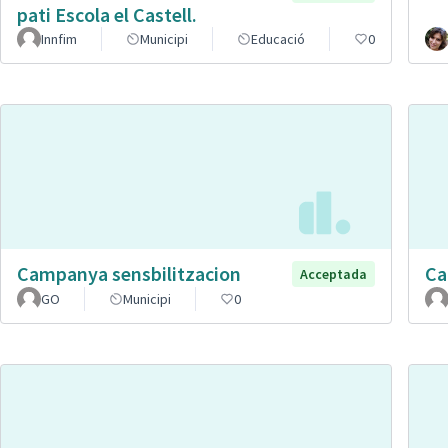
pati Escola el Castell.
Innfim
Municipi
Educació
0
Campanya sensbilitzacion
Ca
Acceptada
GO
Municipi
0