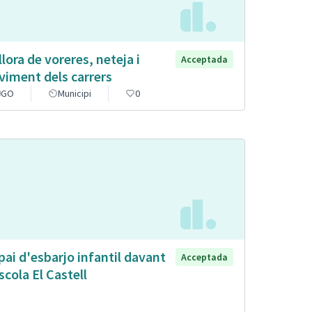
llora de voreres, neteja i
Acceptada
viment dels carrers
GO
Municipi
0
pai d'esbarjo infantil davant
Acceptada
escola El Castell