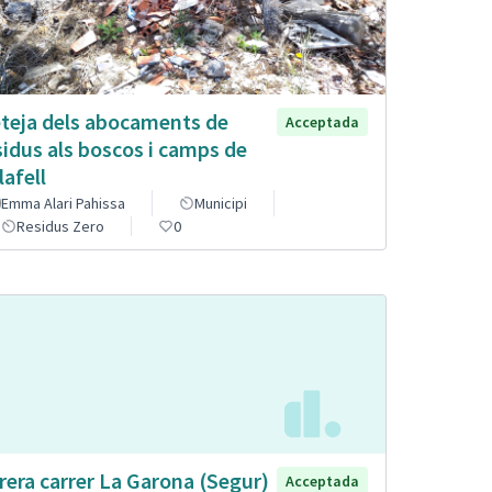
teja dels abocaments de
Acceptada
sidus als boscos i camps de
lafell
Emma Alari Pahissa
Municipi
Residus Zero
0
rera carrer La Garona (Segur)
Acceptada