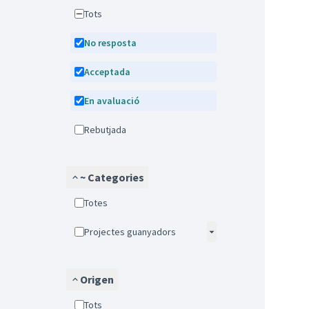
Tots
No resposta
Acceptada
En avaluació
Rebutjada
~ Categories
Totes
Projectes guanyadors
Origen
Tots