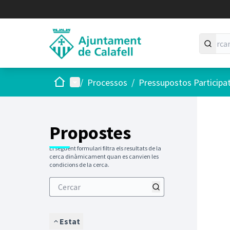
Inici
Menú principal
/
Processos
/
Pressupostos Participa
Propostes
El següent formulari filtra els resultats de la
cerca dinàmicament quan es canvien les
condicions de la cerca.
Estat