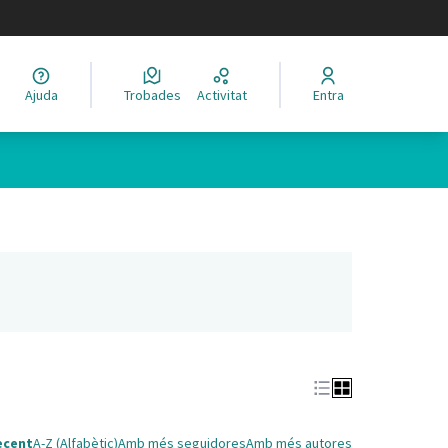
legir el idioma
Ajuda
Trobades
Activitat
Entra
nya nova)
ecent
A-Z (Alfabètic)
Amb més seguidores
Amb més autores