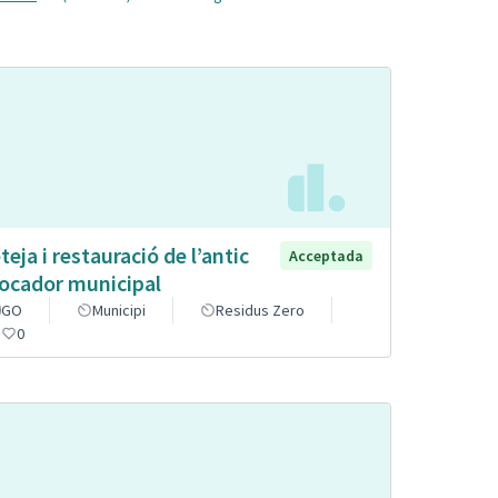
teja i restauració de l’antic
Acceptada
ocador municipal
GO
Municipi
Residus Zero
0