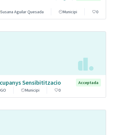
Susana Aguilar Quesada
Municipi
0
cupanys Sensibititzacio
Acceptada
GO
Municipi
0