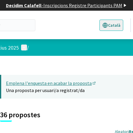
Decidim Calafell
-
Inscripcions Registre Participants PAM
Català
Triar la llengua
E
Menú d'usuari
tius 2025
/
Emplena l'enquesta en acabar la proposta
(Obrir en una pesta
Una proposta per usuari/a registrat/da
36 propostes
Aleatori
R