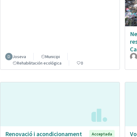
Ne
re
Ca
Joseva
Municipi
Rehabilitación ecológica
0
Renovació i acondicionament
Vo
Acceptada