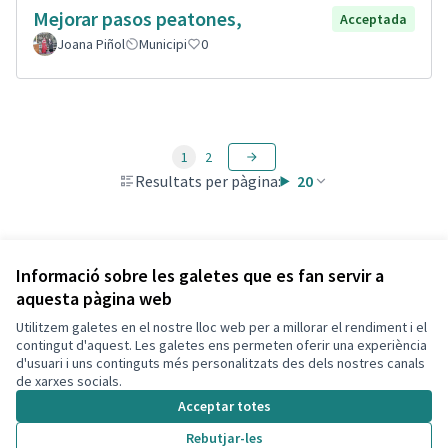
Mejorar pasos peatones,
Acceptada
Joana Piñol
Municipi
0
1
2
Resultats per pàgina:
20
Veure totes les propostes retirades
Informació sobre les galetes que es fan servir a
aquesta pàgina web
Utilitzem galetes en el nostre lloc web per a millorar el rendiment i el
Termes i condicions d'ús
contingut d'aquest. Les galetes ens permeten oferir una experiència
Configuració de les galetes
d'usuari i uns continguts més personalitzats des dels nostres canals
Decidim Calafell a X
Decidim Calafell a Facebook
Decidim Calafell a YouTube
Decidim Calafell a GitHub
de xarxes socials.
(Enllaç extern)
(Enllaç extern)
(Enllaç extern)
(Enllaç extern)
Acceptar totes
Rebutjar-les