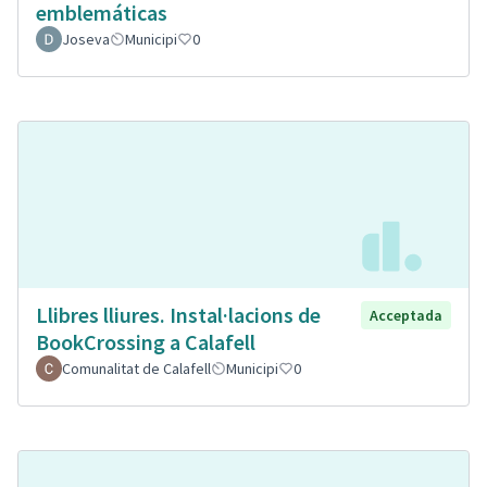
emblemáticas
Joseva
Municipi
0
Llibres lliures. Instal·lacions de
Acceptada
BookCrossing a Calafell
Comunalitat de Calafell
Municipi
0