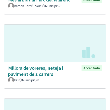
Ramon Ferré i Solé
Municipi
0
Millora de voreres, neteja i
Acceptada
paviment dels carrers
GO
Municipi
0