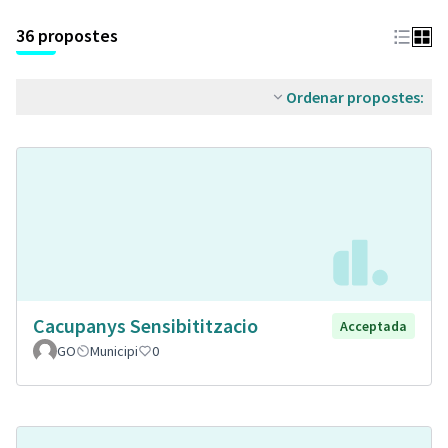
36 propostes
Ordenar propostes:
Cacupanys Sensibititzacio
Acceptada
GO
Municipi
0