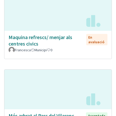
Maquina refrescs/ menjar als
En
avaluació
centres civics
Francesca
Municipi
0
Més arbrat al Parc del Vilarenc
Acceptada