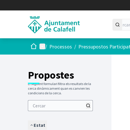
Inici
Menú principal
/
Processos
/
Pressupostos Participa
Propostes
El següent formulari filtra els resultats de la
cerca dinàmicament quan es canvien les
condicions de la cerca.
Estat