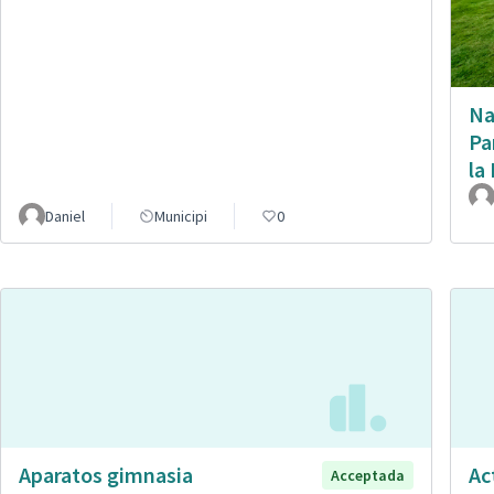
Na
Pa
la
Daniel
Municipi
0
Aparatos gimnasia
Ac
Acceptada