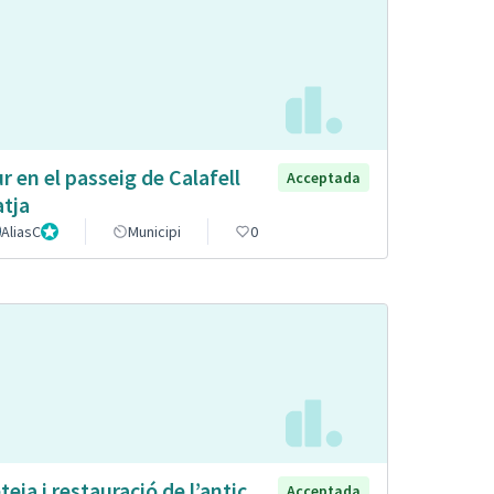
r en el passeig de Calafell
Acceptada
atja
AliasC
Gestor
Municipi
0
teja i restauració de l’antic
Acceptada