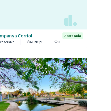
mpanya Corriol
Acceptada
roserkike
Municipi
0