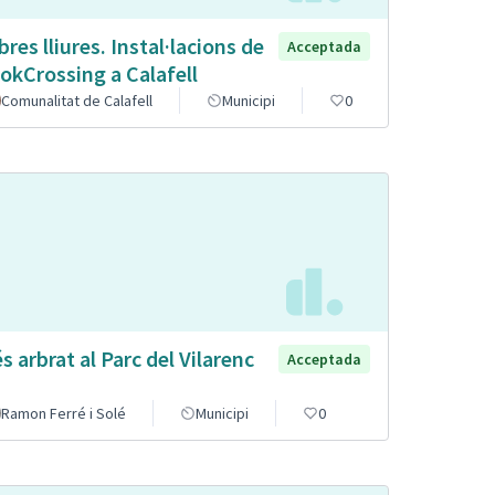
ibres lliures. Instal·lacions de
Acceptada
okCrossing a Calafell
Comunalitat de Calafell
Municipi
0
s arbrat al Parc del Vilarenc
Acceptada
Ramon Ferré i Solé
Municipi
0