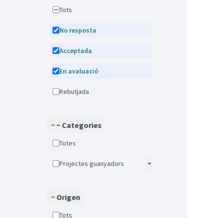
Tots
No resposta
Acceptada
En avaluació
Rebutjada
~ Categories
Totes
Projectes guanyadors
Origen
Tots