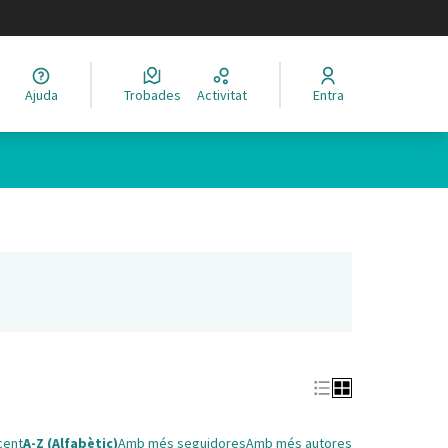
legir el idioma
Ajuda
Trobades
Activitat
Entra
nya nova)
cent
A-Z (Alfabètic)
Amb més seguidores
Amb més autores