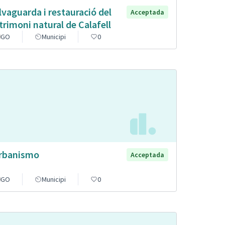
lvaguarda i restauració del
Acceptada
trimoni natural de Calafell
GO
Municipi
0
rbanismo
Acceptada
GO
Municipi
0