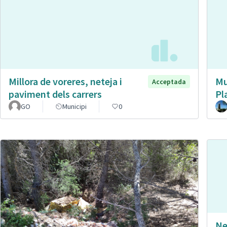
Millora de voreres, neteja i
Mu
Acceptada
paviment dels carrers
Pl
GO
Municipi
0
Ne