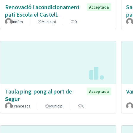
Renovació i acondicionament
Sa
Acceptada
pati Escola el Castell.
pa
Innfim
Municipi
0
Taula ping-pong al port de
Va
Acceptada
Segur
Francesca
Municipi
0