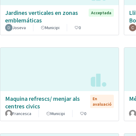
Jardines verticales en zonas
Ll
Acceptada
emblemáticas
Bo
Joseva
Municipi
0
Maquina refrescs/ menjar als
Mé
En
avaluació
centres civics
Francesca
Municipi
0