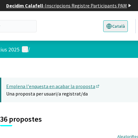
Decidim Calafell
-
Inscripcions Registre Participants PAM
Català
Triar la llengua
E
Menú d'usuari
tius 2025
/
Emplena l'enquesta en acabar la proposta
(Obrir en una pesta
Una proposta per usuari/a registrat/da
36 propostes
Aleatori
Re