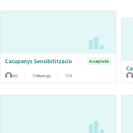
Cacupanys Sensibititzacio
Acceptada
Ca
GO
Municipi
0