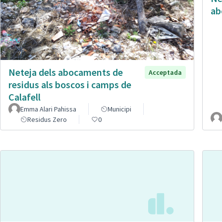
ab
Neteja dels abocaments de
Acceptada
residus als boscos i camps de
Calafell
Emma Alari Pahissa
Municipi
Residus Zero
0