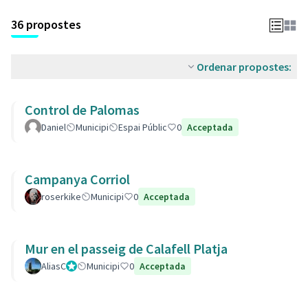
36 propostes
Ordenar propostes:
Control de Palomas
Daniel
Municipi
Espai Públic
0
Acceptada
Campanya Corriol
roserkike
Municipi
0
Acceptada
Mur en el passeig de Calafell Platja
AliasC
Gestor
Municipi
0
Acceptada