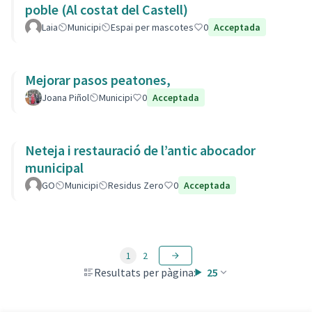
poble (Al costat del Castell)
Laia
Municipi
Espai per mascotes
0
Acceptada
Mejorar pasos peatones,
Joana Piñol
Municipi
0
Acceptada
Neteja i restauració de l’antic abocador
municipal
GO
Municipi
Residus Zero
0
Acceptada
1
2
Resultats per pàgina:
25