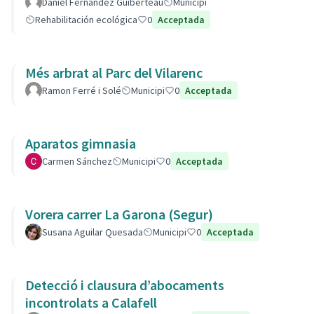
Daniel Fernandez Guiberteau
Municipi
Rehabilitación ecológica
0
Acceptada
Més arbrat al Parc del Vilarenc
Ramon Ferré i Solé
Municipi
0
Acceptada
Aparatos gimnasia
Carmen Sánchez
Municipi
0
Acceptada
Vorera carrer La Garona (Segur)
Susana Aguilar Quesada
Municipi
0
Acceptada
Detecció i clausura d’abocaments
incontrolats a Calafell