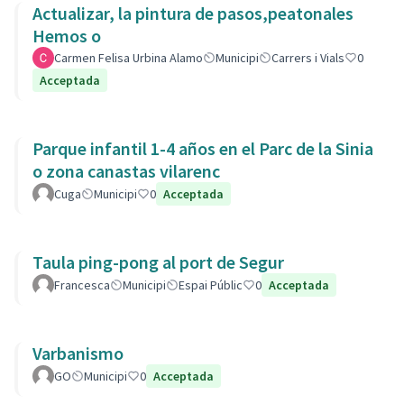
Actualizar, la pintura de pasos,peatonales
Hemos o
Carmen Felisa Urbina Alamo
Municipi
Carrers i Vials
0
Acceptada
Parque infantil 1-4 años en el Parc de la Sinia
o zona canastas vilarenc
Cuga
Municipi
0
Acceptada
Taula ping-pong al port de Segur
Francesca
Municipi
Espai Públic
0
Acceptada
Varbanismo
GO
Municipi
0
Acceptada