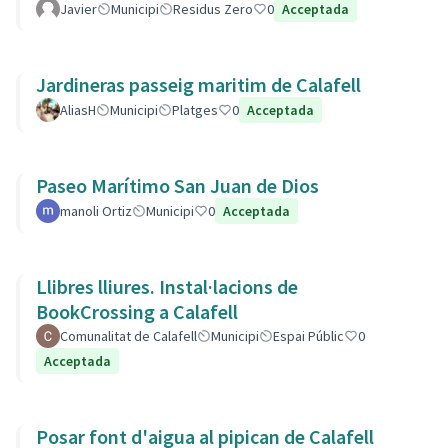
Javier
Municipi
Residus Zero
0
Acceptada
Jardineras passeig maritim de Calafell
AliasH
Municipi
Platges
0
Acceptada
Paseo Marítimo San Juan de Dios
manoli Ortiz
Municipi
0
Acceptada
Llibres lliures. Instal·lacions de
BookCrossing a Calafell
Comunalitat de Calafell
Municipi
Espai Públic
0
Acceptada
Posar font d'aigua al pipican de Calafell