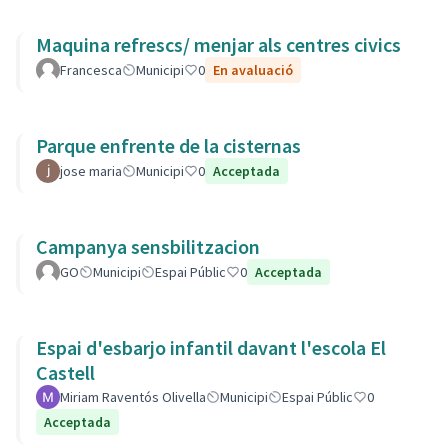
Maquina refrescs/ menjar als centres civics
Francesca
Municipi
0
En avaluació
Parque enfrente de la cisternas
jose maria
Municipi
0
Acceptada
Campanya sensbilitzacion
GO
Municipi
Espai Públic
0
Acceptada
Espai d'esbarjo infantil davant l'escola El
Castell
Miriam Raventós Olivella
Municipi
Espai Públic
0
Acceptada