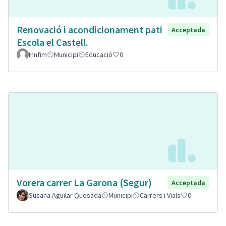
Renovació i acondicionament pati
Acceptada
Escola el Castell.
Innfim
Municipi
Educació
0
Vorera carrer La Garona (Segur)
Acceptada
Susana Aguilar Quesada
Municipi
Carrers i Vials
0