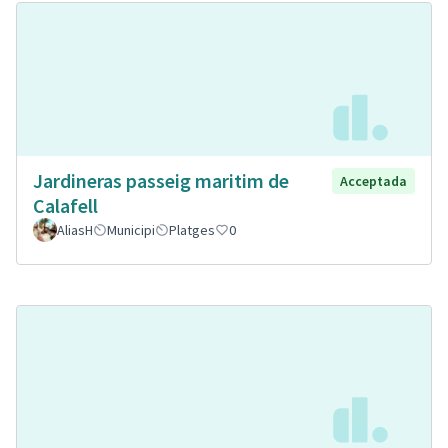
Jardineras passeig maritim de
Acceptada
Calafell
AliasH
Municipi
Platges
0