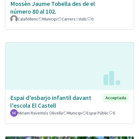
Mossèn Jaume Tobella des de el
número 80 al 102.
Calafellenc
Municipi
Carrers i Vials
0
Espai d'esbarjo infantil davant
Acceptada
l'escola El Castell
Miriam Raventós Olivella
Municipi
Espai Públic
0