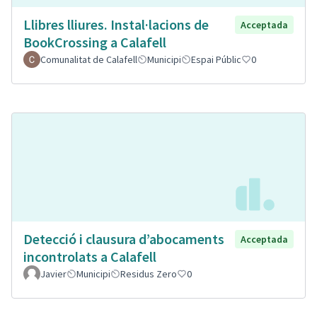
Llibres lliures. Instal·lacions de
Acceptada
BookCrossing a Calafell
Comunalitat de Calafell
Municipi
Espai Públic
0
Detecció i clausura d’abocaments
Acceptada
incontrolats a Calafell
Javier
Municipi
Residus Zero
0