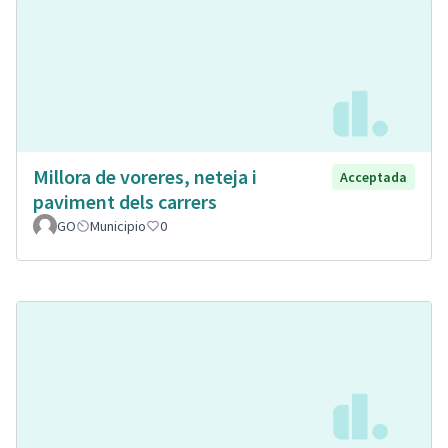
Millora de voreres, neteja i
Acceptada
paviment dels carrers
GO
Municipio
0