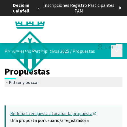
Decidim
Inscripciones Registro Participantes
-
Calafell
PAM
Menú
Entra
Menú p
Presupuestos Participativos 2025
/
Propuestas
Propuestas
Filtrar y buscar
Rellena la enquesta al acabar la propuesta
(Abrir en una pes
Una proposta por usuario/a registrado/a