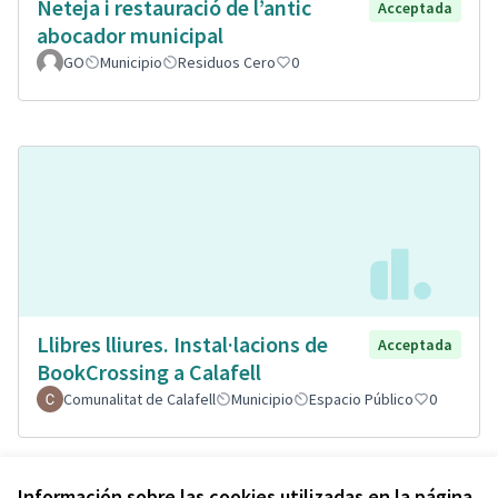
Neteja i restauració de l’antic
Acceptada
abocador municipal
GO
Municipio
Residuos Cero
0
Llibres lliures. Instal·lacions de
Acceptada
BookCrossing a Calafell
Comunalitat de Calafell
Municipio
Espacio Público
0
Ver todas las propuestas retiradas
Información sobre las cookies utilizadas en la página