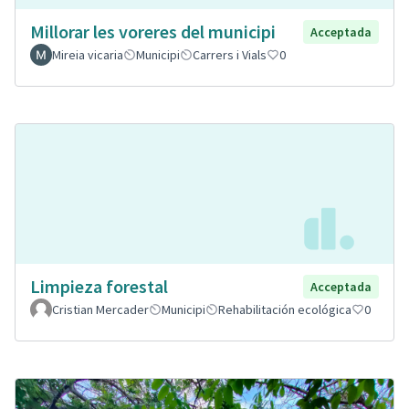
Millorar les voreres del municipi
Acceptada
Mireia vicaria
Municipi
Carrers i Vials
0
Limpieza forestal
Acceptada
Cristian Mercader
Municipi
Rehabilitación ecológica
0