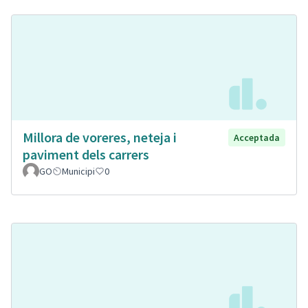
Millora de voreres, neteja i
Acceptada
paviment dels carrers
GO
Municipi
0