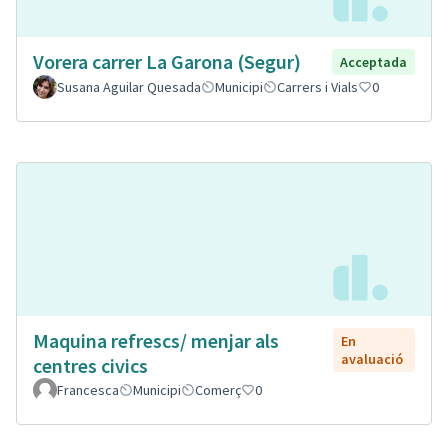
Vorera carrer La Garona (Segur)
Acceptada
Susana Aguilar Quesada
Municipi
Carrers i Vials
0
Maquina refrescs/ menjar als
En
avaluació
centres civics
Francesca
Municipi
Comerç
0