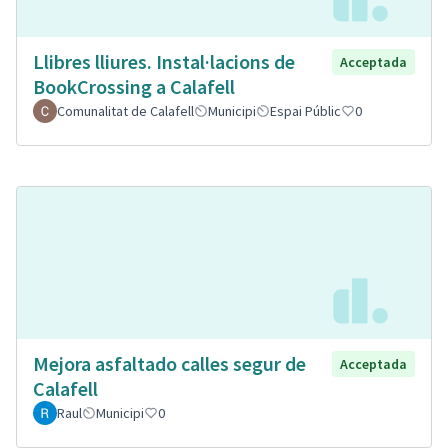
Llibres lliures. Instal·lacions de
Acceptada
BookCrossing a Calafell
Comunalitat de Calafell
Municipi
Espai Públic
0
Mejora asfaltado calles segur de
Acceptada
Calafell
Raul
Municipi
0