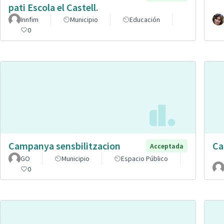
pati Escola el Castell.
Innfim
Municipio
Educación
0
Campanya sensbilitzacion
Ca
Acceptada
GO
Municipio
Espacio Público
0