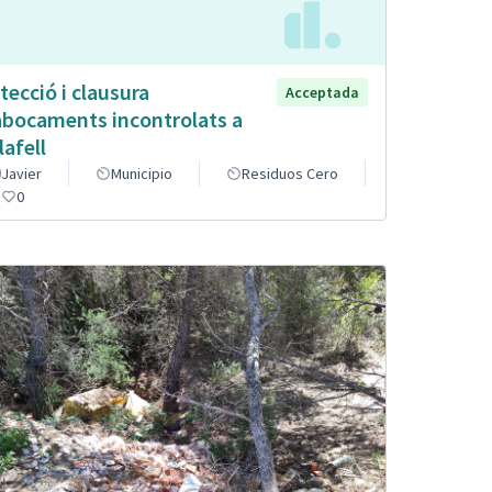
tecció i clausura
Acceptada
abocaments incontrolats a
lafell
Javier
Municipio
Residuos Cero
0