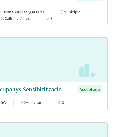
Susana Aguilar Quesada
Municipio
Calles y Viales
0
cupanys Sensibititzacio
Acceptada
GO
Municipio
0