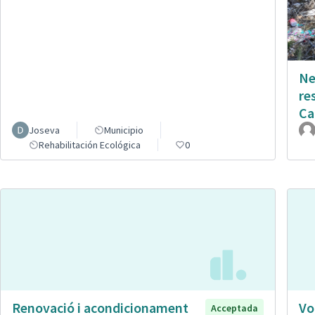
Ne
re
Ca
Joseva
Municipio
Rehabilitación Ecológica
0
Renovació i acondicionament
Vo
Acceptada