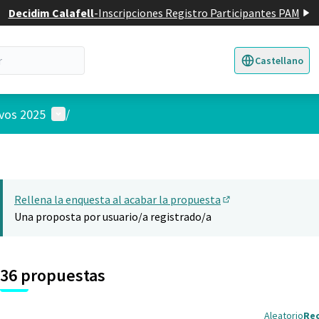
Decidim Calafell
-
Inscripciones Registro Participantes PAM
Castellano
Triar la llengua
E
Menú de usuario
ivos 2025
/
Rellena la enquesta al acabar la propuesta
(Abrir en una pesta
Una proposta por usuario/a registrado/a
36 propuestas
Aleatorio
Re