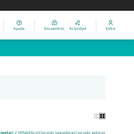
legir el idioma
Ayuda
Encuentros
Actividad
Entra
ña nueva)
ciente
A-Z (Alfabético)
Con más seguidoras
Con más autoras