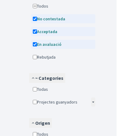
Todos
No contestada
Acceptada
En avaluació
Rebutjada
~ Categories
Todas
Projectes guanyadors
Origen
Todos