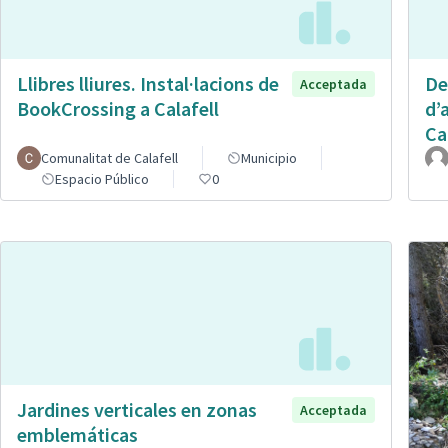
Llibres lliures. Instal·lacions de
De
Acceptada
BookCrossing a Calafell
d’
Ca
Comunalitat de Calafell
Municipio
Espacio Público
0
Jardines verticales en zonas
Acceptada
emblemáticas