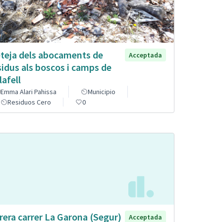
teja dels abocaments de
Acceptada
sidus als boscos i camps de
lafell
Emma Alari Pahissa
Municipio
Residuos Cero
0
rera carrer La Garona (Segur)
Acceptada