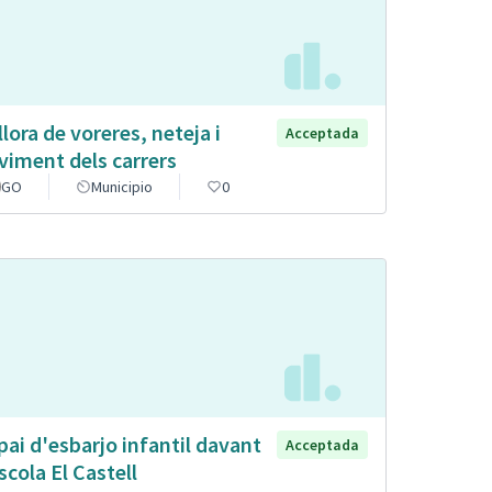
llora de voreres, neteja i
Acceptada
viment dels carrers
GO
Municipio
0
pai d'esbarjo infantil davant
Acceptada
escola El Castell