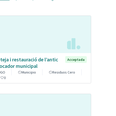
teja i restauració de l’antic
Acceptada
ocador municipal
GO
Municipio
Residuos Cero
0