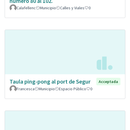
número 80 al 102.
Calafellenc
Municipio
Calles y Viales
0
Taula ping-pong al port de Segur
Acceptada
Francesca
Municipio
Espacio Público
0