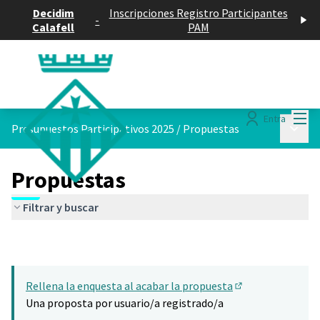
Decidim
Inscripciones Registro Participantes
-
Calafell
PAM
Menú
Entra
Menú p
Presupuestos Participativos 2025
/
Propuestas
Propuestas
Filtrar y buscar
Rellena la enquesta al acabar la propuesta
(Abrir en una pes
Una proposta por usuario/a registrado/a