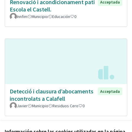
Renovació i acondicionament pati
Acceptada
Escola el Castell.
Innfim
Municipio
Educación
0
Detecció i clausura d’abocaments
Acceptada
incontrolats a Calafell
Javier
Municipio
Residuos Cero
0
Ver todas las propuestas retiradas
Información sobre las cookies utilizadas en la página