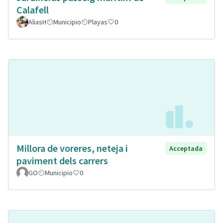
Calafell
AliasH
Municipio
Playas
0
Millora de voreres, neteja i
Acceptada
paviment dels carrers
GO
Municipio
0