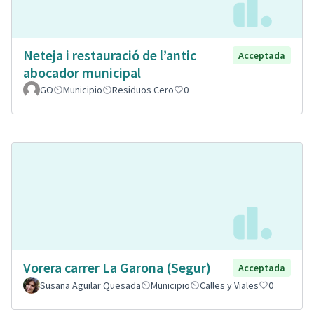
Neteja i restauració de l’antic
Acceptada
abocador municipal
GO
Municipio
Residuos Cero
0
Vorera carrer La Garona (Segur)
Acceptada
Susana Aguilar Quesada
Municipio
Calles y Viales
0