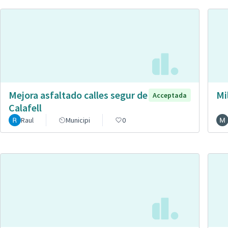
Mejora asfaltado calles segur de
Mi
Acceptada
Calafell
Raul
Municipi
0