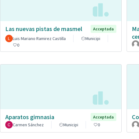
Las nuevas pistas de masmel
Ma
Acceptada
ce
Luis Mariano Ramirez Castilla
Municipi
0
Aparatos gimnasia
Co
Acceptada
Carmen Sánchez
Municipi
0