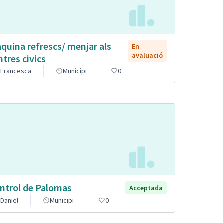
quina refrescs/ menjar als
En
avaluació
ntres civics
Francesca
Municipi
0
ntrol de Palomas
Acceptada
Daniel
Municipi
0