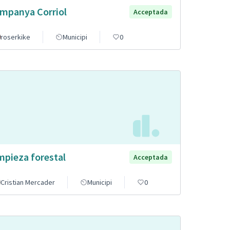
mpanya Corriol
Acceptada
roserkike
Municipi
0
mpieza forestal
Acceptada
Cristian Mercader
Municipi
0