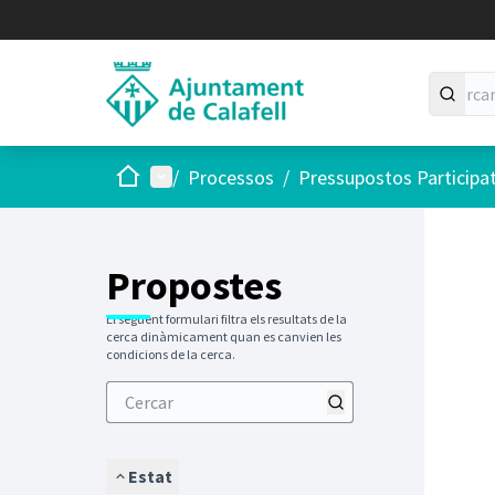
Inici
Menú principal
/
Processos
/
Pressupostos Participa
Propostes
El següent formulari filtra els resultats de la
cerca dinàmicament quan es canvien les
condicions de la cerca.
Estat