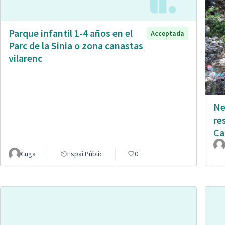
Parque infantil 1-4 años en el
Acceptada
Parc de la Sinia o zona canastas
vilarenc
Ne
re
Ca
Cuga
Espai Públic
0