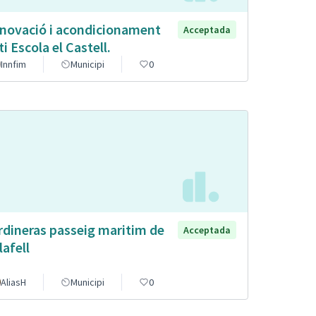
novació i acondicionament
Acceptada
ti Escola el Castell.
Innfim
Municipi
0
rdineras passeig maritim de
Acceptada
lafell
AliasH
Municipi
0