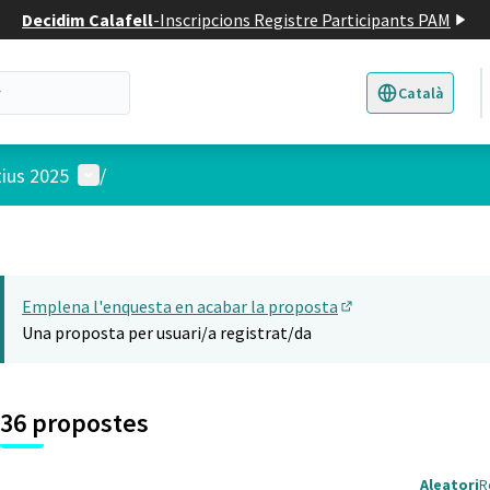
Decidim Calafell
-
Inscripcions Registre Participants PAM
Català
Triar la llengua
E
Menú d'usuari
tius 2025
/
Emplena l'enquesta en acabar la proposta
(Obrir en una pesta
Una proposta per usuari/a registrat/da
36 propostes
Aleatori
R