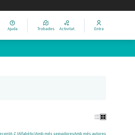
legir el idioma
Ajuda
Trobades
Activitat
Entra
nya nova)
ecent
A-Z (Alfabètic)
Amb més seguidores
Amb més autores