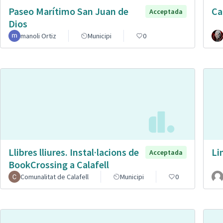
Paseo Marítimo San Juan de
Ca
Acceptada
Dios
manoli Ortiz
Municipi
0
Llibres lliures. Instal·lacions de
Li
Acceptada
BookCrossing a Calafell
Comunalitat de Calafell
Municipi
0