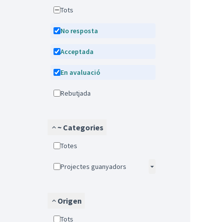
Tots
No resposta
Acceptada
En avaluació
Rebutjada
~ Categories
Totes
Projectes guanyadors
Origen
Tots