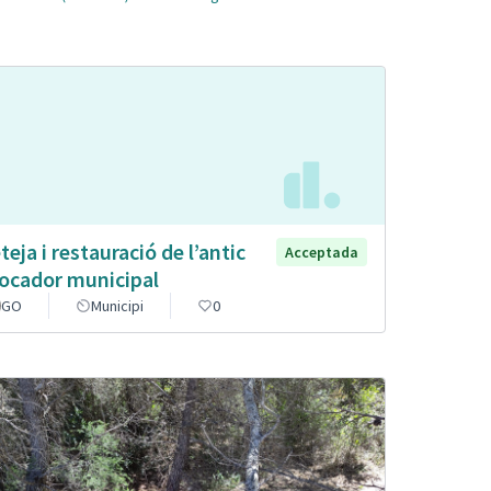
teja i restauració de l’antic
Acceptada
ocador municipal
GO
Municipi
0