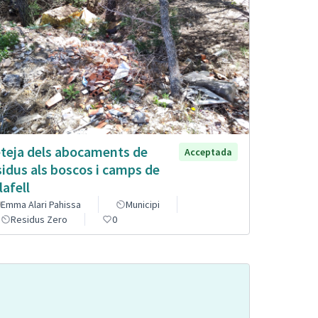
teja dels abocaments de
Acceptada
sidus als boscos i camps de
lafell
Emma Alari Pahissa
Municipi
Residus Zero
0