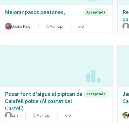
Mejorar pasos peatones,
Re
Acceptada
pa
Joana Piñol
Municipi
0
Posar font d'aigua al pipican de
Ja
Acceptada
Calafell poble (Al costat del
Ca
Castell)
Laia
Municipi
0