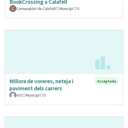
BookCrossing a Calafell
Comunalitat de Calafell
Municipi
0
Millora de voreres, neteja i
Acceptada
paviment dels carrers
GO
Municipi
0