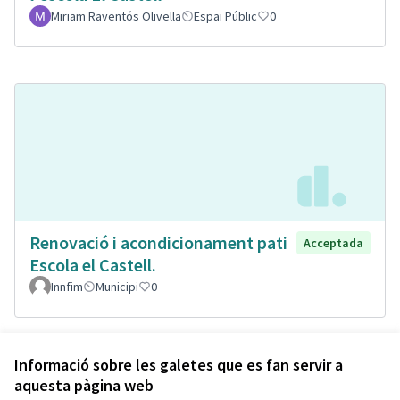
Miriam Raventós Olivella
Espai Públic
0
Renovació i acondicionament pati
Acceptada
Escola el Castell.
Innfim
Municipi
0
Veure totes les propostes retirades
Informació sobre les galetes que es fan servir a
aquesta pàgina web