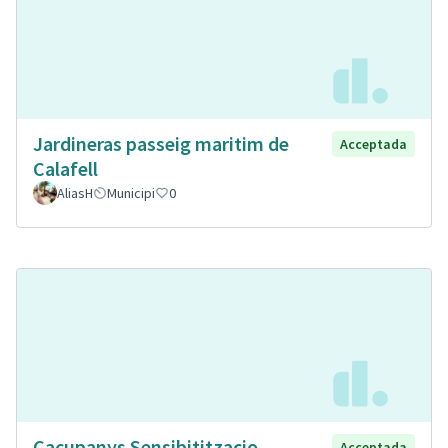
Jardineras passeig maritim de
Acceptada
Calafell
AliasH
Municipi
0
Cacupanys Sensibititzacio
Acceptada