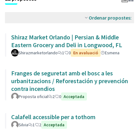
Ordenar propostes:
Shiraz Market Orlando | Persian & Middle
Eastern Grocery and Deli in Longwood, FL
Shirazmarketorlando
1
0
En avaluació
Esmena
Franges de seguretat amb el bosc a les
urbanitzacions / Reforestación y prevención
contra incendios
Proposta oficial
2
0
Acceptada
Calafell accessible per a tothom
Silvia
1
2
Acceptada