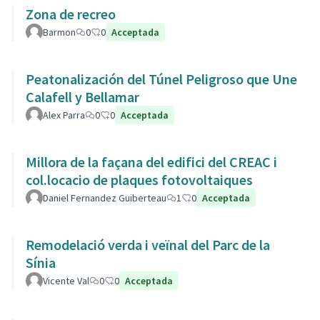
Zona de recreo
Barmon
0
0
Acceptada
Peatonalización del Túnel Peligroso que Une
Calafell y Bellamar
Alex Parra
0
0
Acceptada
Millora de la façana del edifici del CREAC i
col.locacio de plaques fotovoltaiques
Daniel Fernandez Guiberteau
1
0
Acceptada
Remodelació verda i veïnal del Parc de la
Sínia
Vicente Val
0
0
Acceptada