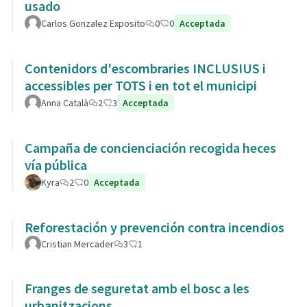
usado
Carlos Gonzalez Exposito
0
0
Acceptada
Contenidors d'escombraries INCLUSIUS i
accessibles per TOTS i en tot el municipi
Anna Català
2
3
Acceptada
Campaña de concienciación recogida heces
vía pública
Kyra
2
0
Acceptada
Reforestación y prevención contra incendios
Cristian Mercader
3
1
Franges de seguretat amb el bosc a les
urbanitzacions