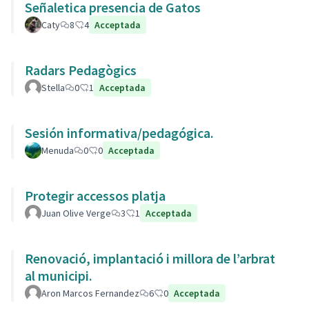
Señaletica presencia de Gatos
Caty
8
4
Acceptada
Radars Pedagògics
Stella
0
1
Acceptada
Sesión informativa/pedagógica.
Menuda
0
0
Acceptada
Protegir accessos platja
Juan Olive Verge
3
1
Acceptada
Renovació, implantació i millora de l’arbrat
al municipi.
Aron Marcos Fernandez
6
0
Acceptada