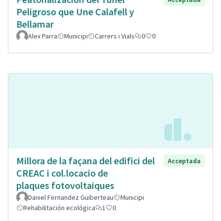
Peligroso que Une Calafell y
Bellamar
Alex Parra
Municipi
Carrers i Vials
0
0
Millora de la façana del edifici del
Acceptada
CREAC i col.locacio de
plaques fotovoltaiques
Daniel Fernandez Guiberteau
Municipi
Rehabilitación ecológica
1
0