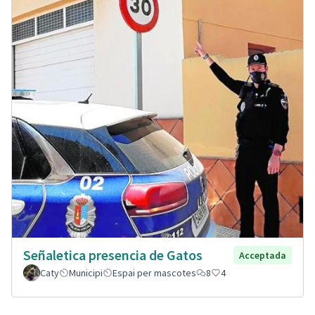
Señaletica presencia de Gatos
Acceptada
Caty
Municipi
Espai per mascotes
8
4