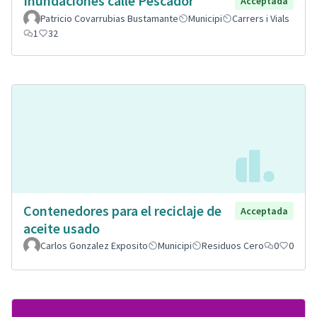
Inundaciones calle Pescador
Acceptada
Patricio Covarrubias Bustamante
Municipi
Carrers i Vials
1
32
Contenedores para el reciclaje de
Acceptada
aceite usado
Carlos Gonzalez Exposito
Municipi
Residuos Cero
0
0