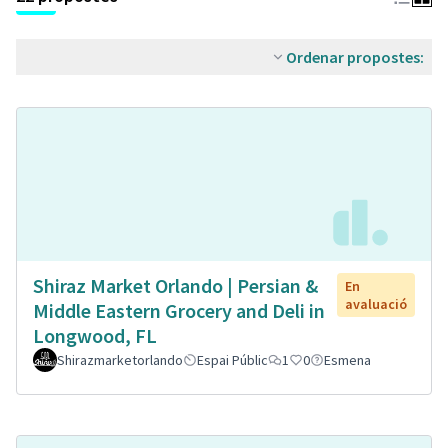
Ordenar propostes:
Shiraz Market Orlando | Persian &
En
avaluació
Middle Eastern Grocery and Deli in
Longwood, FL
Shirazmarketorlando
Espai Públic
1
0
Esmena