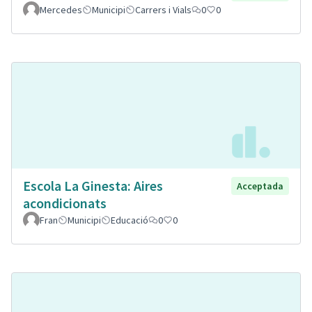
Mercedes
Municipi
Carrers i Vials
0
0
Escola La Ginesta: Aires
Acceptada
acondicionats
Fran
Municipi
Educació
0
0