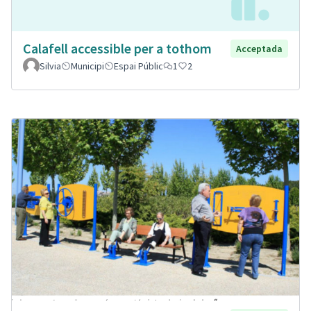
Calafell accessible per a tothom
Acceptada
Silvia
Municipi
Espai Públic
1
2