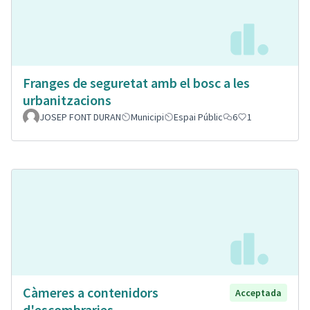
Franges de seguretat amb el bosc a les
urbanitzacions
JOSEP FONT DURAN
Municipi
Espai Públic
6
1
Càmeres a contenidors
Acceptada
d'escombraries