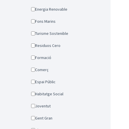
Energia Renovable
Fons Marins
Turisme Sostenible
Residuos Cero
Formació
Comerç
Espai Públic
Habitatge Social
Joventut
Gent Gran