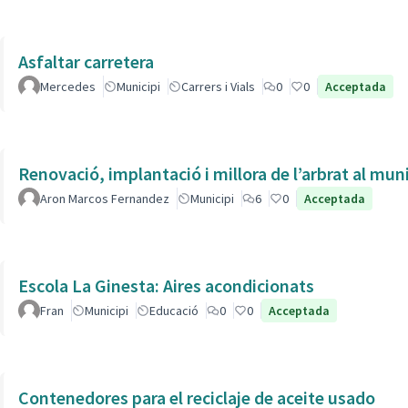
Asfaltar carretera
Mercedes
Municipi
Carrers i Vials
0
0
Acceptada
Renovació, implantació i millora de l’arbrat al muni
Aron Marcos Fernandez
Municipi
6
0
Acceptada
Escola La Ginesta: Aires acondicionats
Fran
Municipi
Educació
0
0
Acceptada
Contenedores para el reciclaje de aceite usado