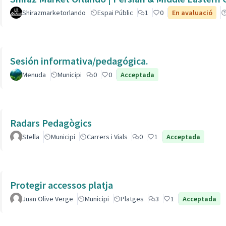
Shirazmarketorlando
Espai Públic
1
0
En avaluació
Sesión informativa/pedagógica.
Menuda
Municipi
0
0
Acceptada
Radars Pedagògics
Stella
Municipi
Carrers i Vials
0
1
Acceptada
Protegir accessos platja
Juan Olive Verge
Municipi
Platges
3
1
Acceptada