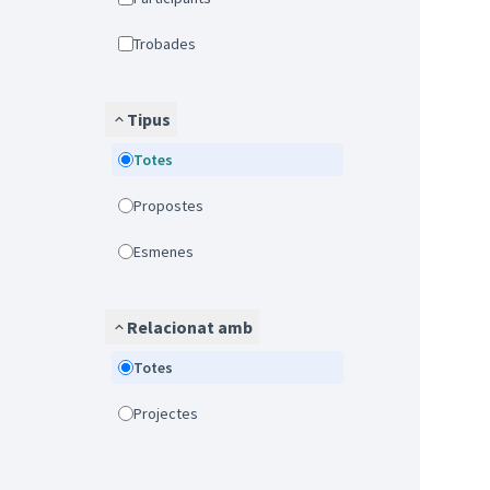
Trobades
Tipus
Totes
Propostes
Esmenes
Relacionat amb
Totes
Projectes