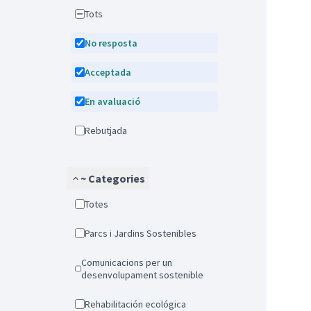
Tots
No resposta
Acceptada
En avaluació
Rebutjada
~ Categories
Totes
Parcs i Jardins Sostenibles
Comunicacions per un
desenvolupament sostenible
Rehabilitación ecológica