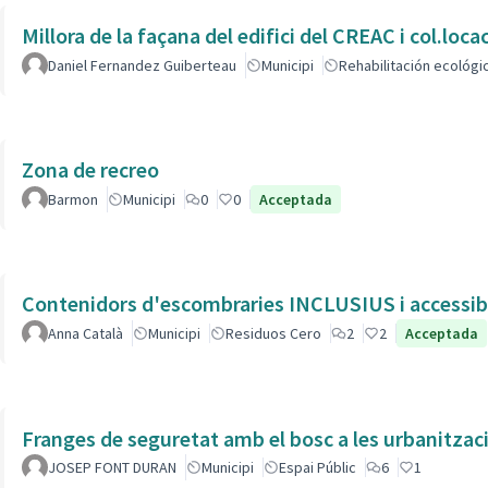
Millora de la façana del edifici del CREAC i col.loc
Daniel Fernandez Guiberteau
Municipi
Rehabilitación ecológi
Zona de recreo
Barmon
Municipi
0
0
Acceptada
Contenidors d'escombraries INCLUSIUS i accessible
Anna Català
Municipi
Residuos Cero
2
2
Acceptada
Franges de seguretat amb el bosc a les urbanitzac
JOSEP FONT DURAN
Municipi
Espai Públic
6
1