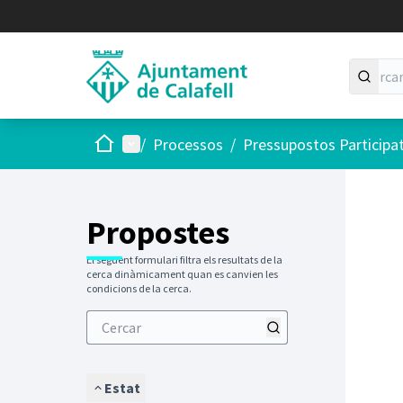
Inici
Menú principal
/
Processos
/
Pressupostos Participa
Saltar
El següen
+
−
Propostes
El següent formulari filtra els resultats de la
cerca dinàmicament quan es canvien les
condicions de la cerca.
Estat