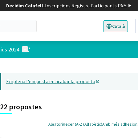
Decidim Calafell
-
Inscripcions Registre Participants PAM
Català
Triar la llengua
E
Menú d'usuari
tius 2024
/
 el mapa
t element és un mapa que presenta els components d'aquesta pàgina
Emplena l'enquesta en acabar la proposta
(Obrir en una pesta
22 propostes
Aleatori
Recent
A-Z (Alfabètic)
Amb més adhesion