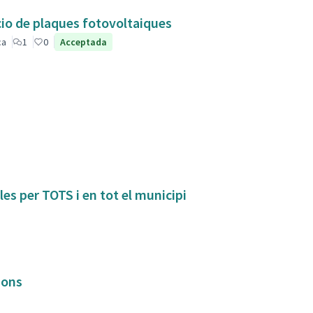
acio de plaques fotovoltaiques
ca
1
0
Acceptada
s per TOTS i en tot el municipi
ions