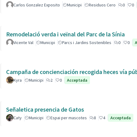
Carlos Gonzalez Exposito
Municipi
Residuos Cero
0
0
Remodelació verda i veïnal del Parc de la Sínia
Vicente Val
Municipi
Parcs i Jardins Sostenibles
0
0
Campaña de concienciación recogida heces vía púb
Kyra
Municipi
2
0
Acceptada
Señaletica presencia de Gatos
Caty
Municipi
Espai per mascotes
8
4
Acceptada