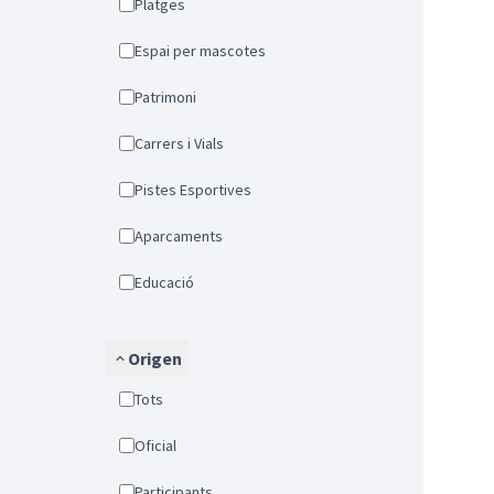
Platges
Espai per mascotes
Patrimoni
Carrers i Vials
Pistes Esportives
Aparcaments
Educació
Origen
Tots
Oficial
Participants