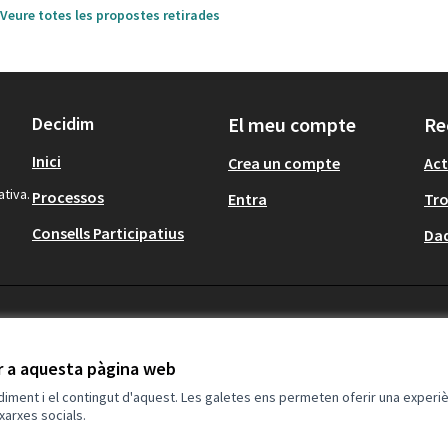
Veure totes les propostes retirades
Decidim
El meu compte
Re
Inici
Crea un compte
Act
ativa.
Processos
Entra
Tr
Consells Participatius
Dad
ir a aquesta pàgina web
ndiment i el contingut d'aquest. Les galetes ens permeten oferir una experièn
xarxes socials.