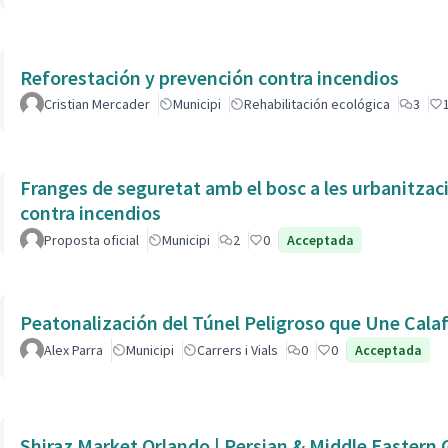
Reforestación y prevención contra incendios
Cristian Mercader
Municipi
Rehabilitación ecológica
3
Franges de seguretat amb el bosc a les urbanitzacions / Reforestación y prevención
contra incendios
Proposta oficial
Municipi
2
0
Acceptada
Peatonalización del Túnel Peligroso que Une Calaf
Alex Parra
Municipi
Carrers i Vials
0
0
Acceptada
Shiraz Market Orlando | Persian & Middle Eastern