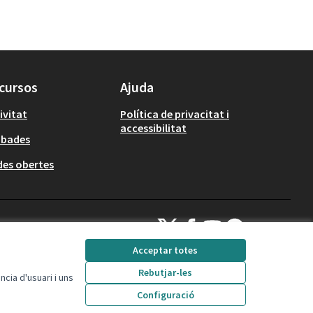
cursos
Ajuda
ivitat
Política de privacitat i
accessibilitat
obades
es obertes
Decidim Calafell a X
Decidim Calafell a Facebook
Decidim Calafell a YouTube
Decidim Calafell a Gi
(Enllaç extern)
(Enllaç extern)
(Enllaç extern)
(Enllaç extern)
Acceptar totes
Rebutjar-les
cia d'usuari i uns
Amb llicència Creative
(Enllaç extern)
Configuració