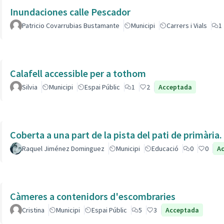
Inundaciones calle Pescador
Patricio Covarrubias Bustamante
Municipi
Carrers i Vials
1
Calafell accessible per a tothom
Silvia
Municipi
Espai Públic
1
2
Acceptada
Coberta a una part de la pista del pati de primàr
Raquel Jiménez Dominguez
Municipi
Educació
0
0
A
Càmeres a contenidors d'escombraries
Cristina
Municipi
Espai Públic
5
3
Acceptada