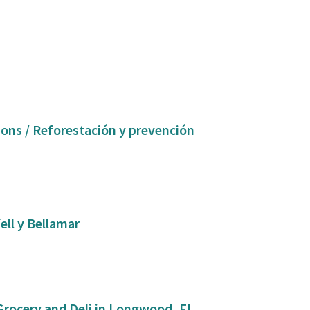
1
ell y Bellamar
 Grocery and Deli in Longwood, FL