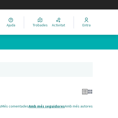
legir el idioma
Ajuda
Trobades
Activitat
Entra
Leaflet
|
©
HERE maps
 com a punts al mapa. L'element es pot fer servir amb un lector 
nya nova)
s
Més comentades
Amb més seguidores
Amb més autores