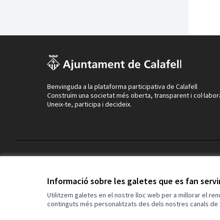
Benvinguda a la plataforma participativa de Calafell
Construïm una societat més oberta, transparent i col·labor
Uneix-te, participa i decideix.
Termes i condicions d'ús
Configuració de les galetes
Informació sobre les galetes que es fan serv
Utilitzem galetes en el nostre lloc web per a millorar el re
continguts més personalitzats des dels nostres canals de 
(Enllaç extern)
Web creada amb
programari lliure
.
(Enllaç extern)