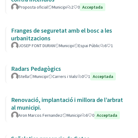
Proposta oficial
Municipi
2
0
Acceptada
Franges de seguretat amb el bosc a les
urbanitzacions
JOSEP FONT DURAN
Municipi
Espai Públic
6
1
Radars Pedagògics
Stella
Municipi
Carrers i Vials
0
1
Acceptada
Renovació, implantació i millora de l’arbrat
al municipi.
Aron Marcos Fernandez
Municipi
6
0
Acceptada