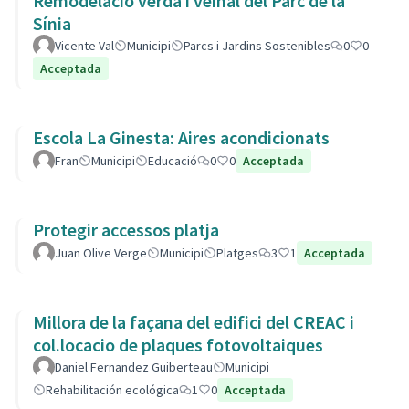
Remodelació verda i veïnal del Parc de la
Sínia
Vicente Val
Municipi
Parcs i Jardins Sostenibles
0
0
Acceptada
Escola La Ginesta: Aires acondicionats
Fran
Municipi
Educació
0
0
Acceptada
Protegir accessos platja
Juan Olive Verge
Municipi
Platges
3
1
Acceptada
Millora de la façana del edifici del CREAC i
col.locacio de plaques fotovoltaiques
Daniel Fernandez Guiberteau
Municipi
Rehabilitación ecológica
1
0
Acceptada