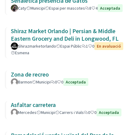
Señaletica presencia de Gatos
Caty
Municipi
Espai per mascotes
8
4
Acceptada
Shiraz Market Orlando | Persian & Middle
Eastern Grocery and Deli in Longwood, FL
Shirazmarketorlando
Espai Públic
1
0
En avaluació
Esmena
Zona de recreo
Barmon
Municipi
0
0
Acceptada
Asfaltar carretera
Mercedes
Municipi
Carrers i Vials
0
0
Acceptada