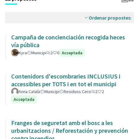
Ordenar propostes:
Campaña de concienciación recogida heces
vía pública
Kyra
Municipi
2
0
Acceptada
Contenidors d'escombraries INCLUSIUS i
accessibles per TOTS i en tot el municipi
Anna Català
Municipi
Residuos Cero
2
2
Acceptada
Franges de seguretat amb el bosc a les
urbanitzacions / Reforestación y prevención
contra incendios