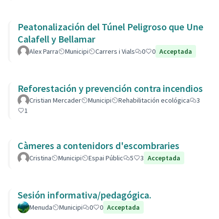
Peatonalización del Túnel Peligroso que Une
Calafell y Bellamar
Alex Parra
Municipi
Carrers i Vials
0
0
Acceptada
Reforestación y prevención contra incendios
Cristian Mercader
Municipi
Rehabilitación ecológica
3
1
Càmeres a contenidors d'escombraries
Cristina
Municipi
Espai Públic
5
3
Acceptada
Sesión informativa/pedagógica.
Menuda
Municipi
0
0
Acceptada