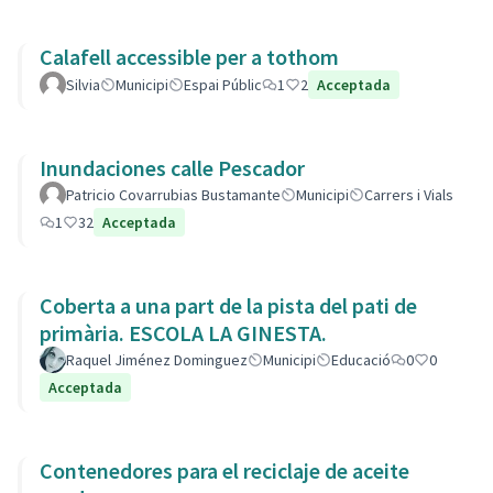
Calafell accessible per a tothom
Silvia
Municipi
Espai Públic
1
2
Acceptada
Inundaciones calle Pescador
Patricio Covarrubias Bustamante
Municipi
Carrers i Vials
1
32
Acceptada
Coberta a una part de la pista del pati de
primària. ESCOLA LA GINESTA.
Raquel Jiménez Dominguez
Municipi
Educació
0
0
Acceptada
Contenedores para el reciclaje de aceite