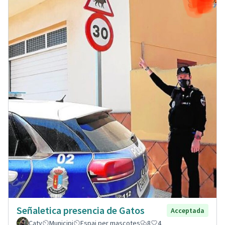
Señaletica presencia de Gatos
Acceptada
Caty
Municipi
Espai per mascotes
8
4