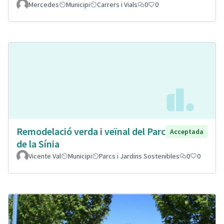
Mercedes
Municipi
Carrers i Vials
0
0
Remodelació verda i veïnal del Parc
Acceptada
de la Sínia
Vicente Val
Municipi
Parcs i Jardins Sostenibles
0
0