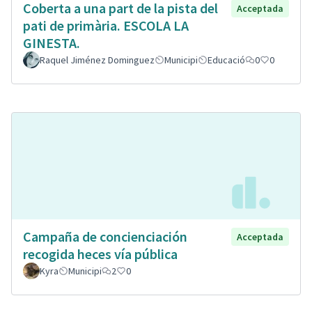
Coberta a una part de la pista del
Acceptada
pati de primària. ESCOLA LA
GINESTA.
Raquel Jiménez Dominguez
Municipi
Educació
0
0
Campaña de concienciación
Acceptada
recogida heces vía pública
Kyra
Municipi
2
0