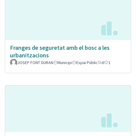
Franges de seguretat amb el bosc a les
urbanitzacions
JOSEP FONT DURAN
Municipi
Espai Públic
6
1