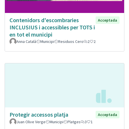
Contenidors d'escombraries
Acceptada
INCLUSIUS i accessibles per TOTS i
en tot el municipi
Anna Català
Municipi
Residuos Cero
2
2
Protegir accessos platja
Acceptada
Juan Olive Verge
Municipi
Platges
3
1