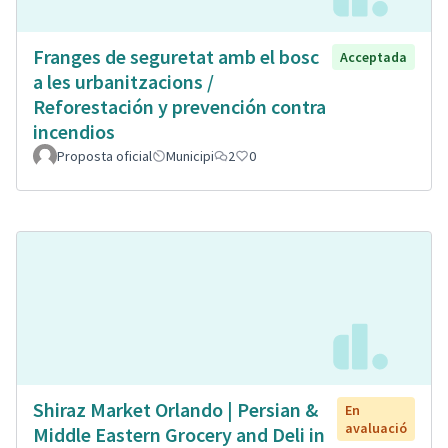
Franges de seguretat amb el bosc
Acceptada
a les urbanitzacions /
Reforestación y prevención contra
incendios
Proposta oficial
Municipi
2
0
Shiraz Market Orlando | Persian &
En
avaluació
Middle Eastern Grocery and Deli in