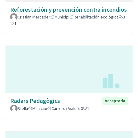
Reforestación y prevención contra incendios
Cristian Mercader
Municipi
Rehabilitación ecológica
3
1
Radars Pedagògics
Acceptada
Stella
Municipi
Carrers i Vials
0
1