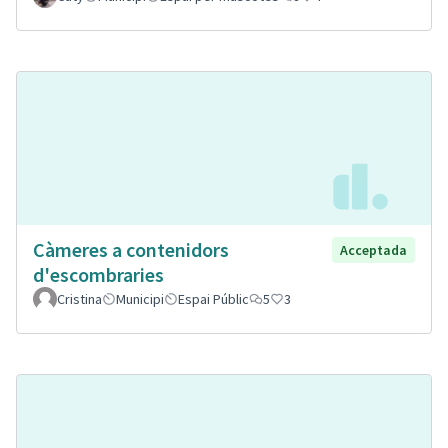
Càmeres a contenidors
Acceptada
d'escombraries
Cristina
Municipi
Espai Públic
5
3