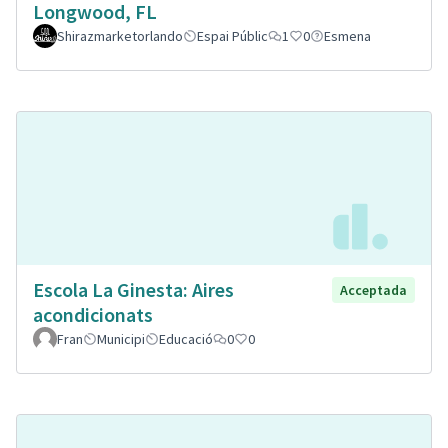
Longwood, FL
Shirazmarketorlando
Espai Públic
1
0
Esmena
Escola La Ginesta: Aires
Acceptada
acondicionats
Fran
Municipi
Educació
0
0