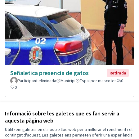
Señaletica presencia de gatos
Retirada
Participant eliminada
Municipi
Espai per mascotes
0
0
Veure totes les propostes
Informació sobre les galetes que es fan servir a
aquesta pàgina web
Utilitzem galetes en el nostre lloc web per a millorar el rendiment i el
Termes i condicions d'ús
contingut d'aquest. Les galetes ens permeten oferir una experiència
Configuració de les galetes