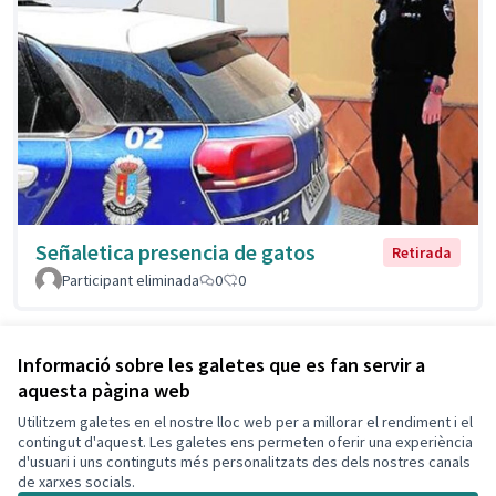
Señaletica presencia de gatos
Retirada
Participant eliminada
0
0
Veure totes les propostes
Informació sobre les galetes que es fan servir a
aquesta pàgina web
Utilitzem galetes en el nostre lloc web per a millorar el rendiment i el
Termes i condicions d'ús
contingut d'aquest. Les galetes ens permeten oferir una experiència
Configuració de les galetes
d'usuari i uns continguts més personalitzats des dels nostres canals
Decidim Calafell a X
Decidim Calafell a Facebook
Decidim Calafell a YouTube
Decidim Calafell a GitHub
de xarxes socials.