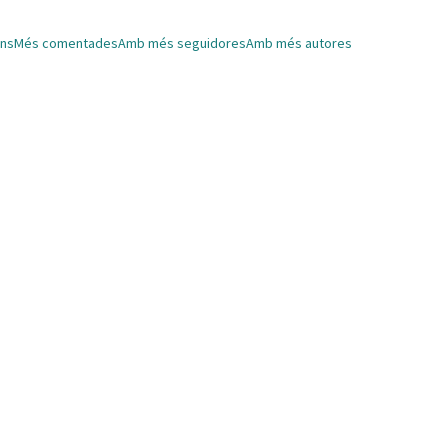
ns
Més comentades
Amb més seguidores
Amb més autores