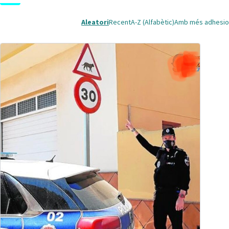
Aleatori
Recent
A-Z (Alfabètic)
Amb més adhesio