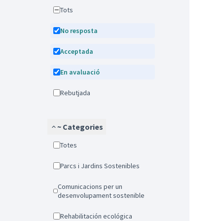
Tots
No resposta
Acceptada
En avaluació
Rebutjada
~ Categories
Totes
Parcs i Jardins Sostenibles
Comunicacions per un
desenvolupament sostenible
Rehabilitación ecológica