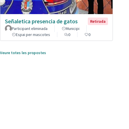
Señaletica presencia de gatos
Retirada
Participant eliminada
Municipi
Espai per mascotes
0
0
Veure totes les propostes