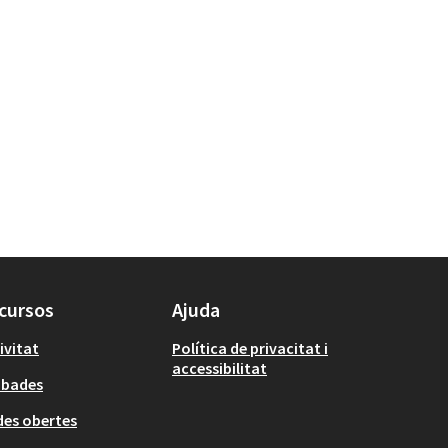
cursos
Ajuda
ivitat
Política de privacitat i
accessibilitat
obades
es obertes