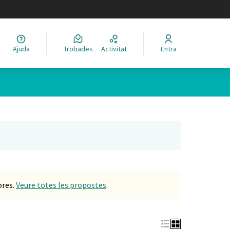
legir el idioma
Ajuda
Trobades
Activitat
Entra
Leaflet
|
©
HERE maps
 com a punts al mapa. L'element es pot fer servir amb un lector 
nya nova)
ores.
Veure totes les propostes
.