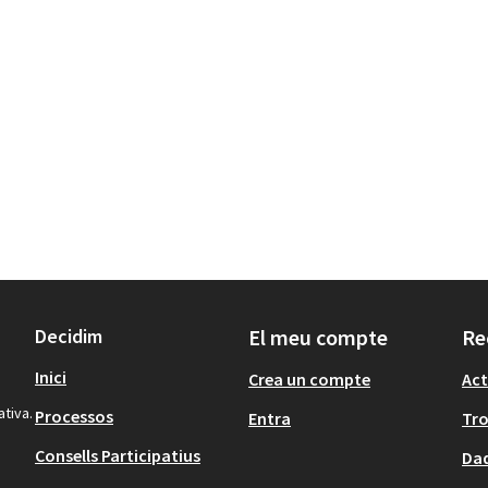
Decidim
El meu compte
Re
Inici
Crea un compte
Act
ativa.
Processos
Entra
Tr
Consells Participatius
Dad