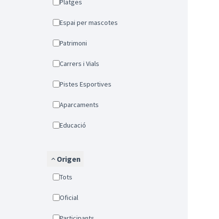
Platges
Espai per mascotes
Patrimoni
Carrers i Vials
Pistes Esportives
Aparcaments
Educació
Origen
Tots
Oficial
Participants