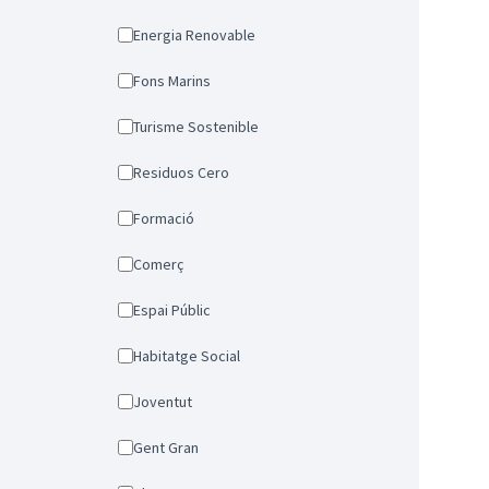
Energia Renovable
Fons Marins
Turisme Sostenible
Residuos Cero
Formació
Comerç
Espai Públic
Habitatge Social
Joventut
Gent Gran