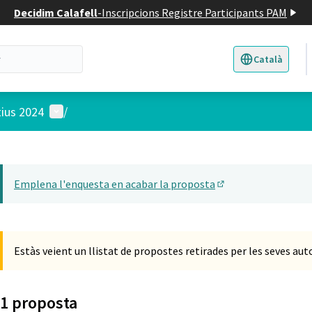
Decidim Calafell
-
Inscripcions Registre Participants PAM
Català
Triar la llengua
E
Menú d'usuari
tius 2024
/
 el mapa
t element és un mapa que presenta els components d'aquesta pàgina
Emplena l'enquesta en acabar la proposta
(Obrir en una pesta
Estàs veient un llistat de propostes retirades per les seves aut
1 proposta