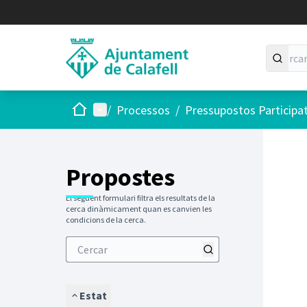
Inici
Menú principal
/
Processos
/
Pressupostos Participa
Saltar
El següen
+
−
Propostes
El següent formulari filtra els resultats de la
cerca dinàmicament quan es canvien les
condicions de la cerca.
Estat