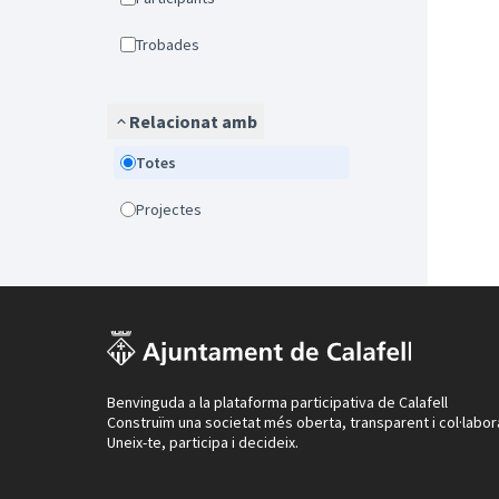
Trobades
Relacionat amb
Totes
Projectes
Benvinguda a la plataforma participativa de Calafell
Construïm una societat més oberta, transparent i col·labor
Uneix-te, participa i decideix.