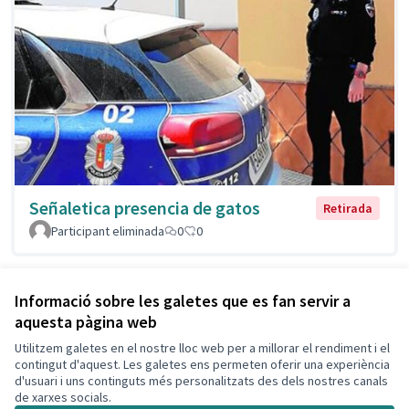
Señaletica presencia de gatos
Retirada
Participant eliminada
0
0
Veure totes les propostes
Informació sobre les galetes que es fan servir a
aquesta pàgina web
Utilitzem galetes en el nostre lloc web per a millorar el rendiment i el
Termes i condicions d'ús
contingut d'aquest. Les galetes ens permeten oferir una experiència
Configuració de les galetes
d'usuari i uns continguts més personalitzats des dels nostres canals
Decidim Calafell a X
Decidim Calafell a Facebook
Decidim Calafell a YouTube
Decidim Calafell a GitHub
de xarxes socials.