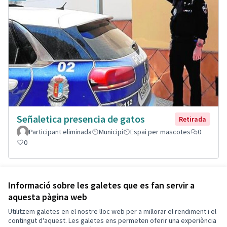
Señaletica presencia de gatos
Retirada
Participant eliminada
Municipi
Espai per mascotes
0
0
Veure totes les propostes
Informació sobre les galetes que es fan servir a
aquesta pàgina web
Utilitzem galetes en el nostre lloc web per a millorar el rendiment i el
Termes i condicions d'ús
contingut d'aquest. Les galetes ens permeten oferir una experiència
Configuració de les galetes