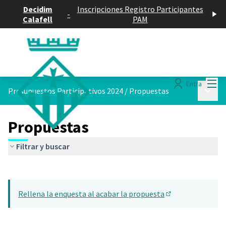
Decidim
Inscripciones Registro Participantes
-
Calafell
PAM
Menú
Entra
Menú p
Presupuestos Participativos 2024
/
Propuestas
Propuestas
Filtrar y buscar
Saltar el mapa
Leaflet
|
©
HERE maps
El siguiente elemento es un mapa que presenta los componentes 
+
Rellena la enquesta al acabar la propuesta
−
(Abrir en una pes