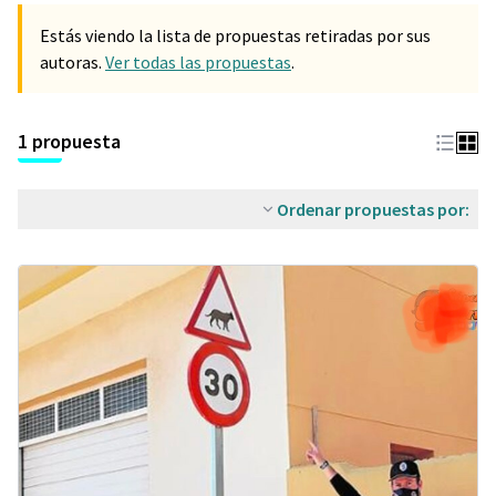
Estás viendo la lista de propuestas retiradas por sus
autoras.
Ver todas las propuestas
.
1 propuesta
Ordenar propuestas por: