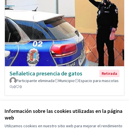
Señaletica presencia de gatos
Retirada
Participante eliminada
Municipio
Espacio para mascotas
0
0
Ver todas las propuestas
Información sobre las cookies utilizadas en la página
web
Utilizamos cookies en nuestro sitio web para mejorar el rendimiento
Términos y condiciones de uso