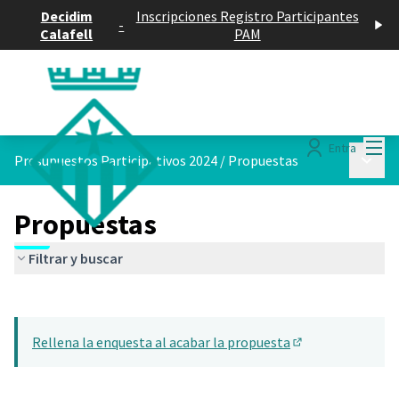
Decidim
Inscripciones Registro Participantes
-
Calafell
PAM
Menú
Entra
Menú p
Presupuestos Participativos 2024
/
Propuestas
Propuestas
Filtrar y buscar
Saltar el mapa
Leaflet
|
©
HERE maps
El siguiente elemento es un mapa que presenta los componentes 
+
Rellena la enquesta al acabar la propuesta
−
(Abrir en una pes