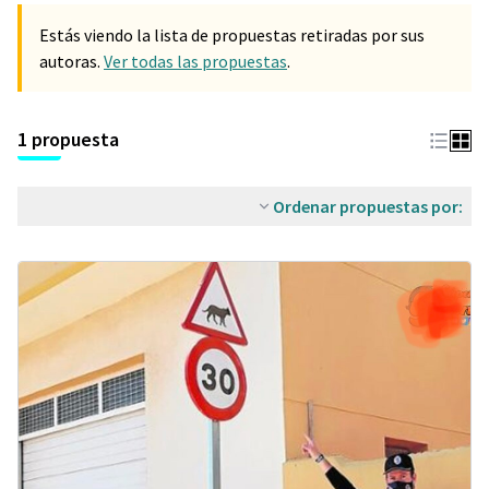
Estás viendo la lista de propuestas retiradas por sus
autoras.
Ver todas las propuestas
.
1 propuesta
Ordenar propuestas por: