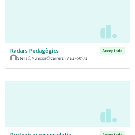
Radars Pedagògics
Acceptada
Stella
Municipi
Carrers i Vials
0
1
Protegir accessos platja
Acceptada