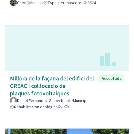
Caty
Municipi
Espai per mascotes
8
4
Millora de la façana del edifici del
Acceptada
CREAC i col.locacio de
plaques fotovoltaiques
Daniel Fernandez Guiberteau
Municipi
Rehabilitación ecológica
1
0