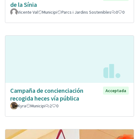
de la Sínia
Vicente Val
Municipi
Parcs i Jardins Sostenibles
0
0
Campaña de concienciación
Acceptada
recogida heces vía pública
Kyra
Municipi
2
0