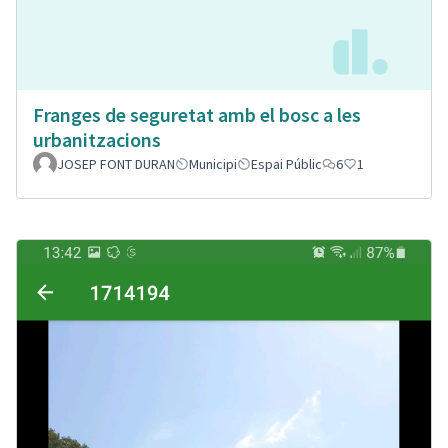
Franges de seguretat amb el bosc a les
urbanitzacions
JOSEP FONT DURAN
Municipi
Espai Públic
6
1