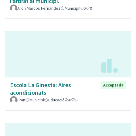
l’arbrat al municipi.
Aron Marcos Fernandez
Municipi
6
0
Escola La Ginesta: Aires
Acceptada
acondicionats
Fran
Municipi
Educació
0
0