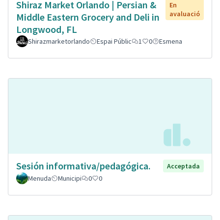
Shiraz Market Orlando | Persian &
En
avaluació
Middle Eastern Grocery and Deli in
Longwood, FL
Shirazmarketorlando
Espai Públic
1
0
Esmena
Sesión informativa/pedagógica.
Acceptada
Menuda
Municipi
0
0