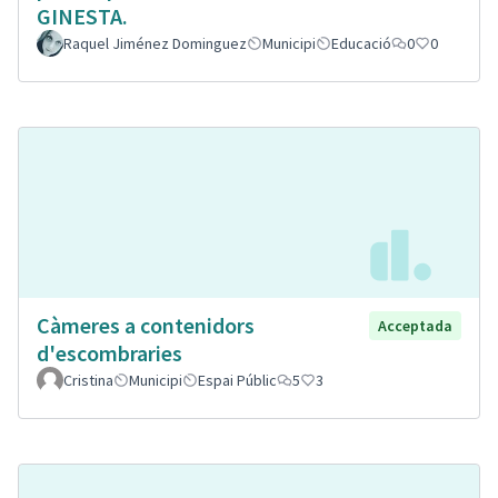
GINESTA.
Raquel Jiménez Dominguez
Municipi
Educació
0
0
Càmeres a contenidors
Acceptada
d'escombraries
Cristina
Municipi
Espai Públic
5
3