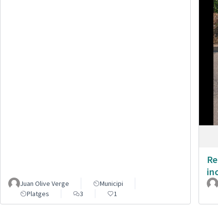
Re
in
Juan Olive Verge
Municipi
Platges
3
1