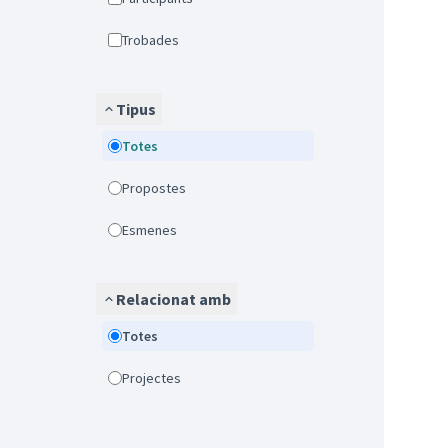
Trobades
Tipus
Totes
Propostes
Esmenes
Relacionat amb
Totes
Projectes