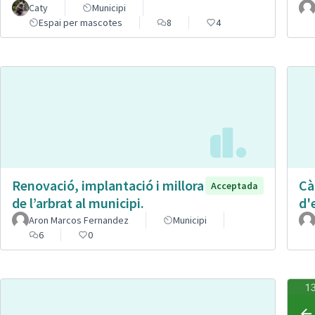
Caty
Municipi
Espai per mascotes
8
4
Renovació, implantació i millora
Cà
Acceptada
de l’arbrat al municipi.
d'
Aron Marcos Fernandez
Municipi
6
0