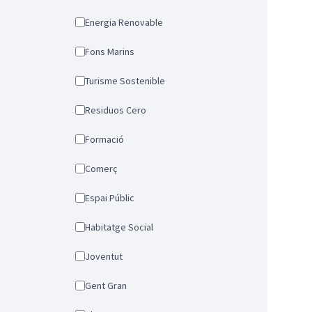
Energia Renovable
Fons Marins
Turisme Sostenible
Residuos Cero
Formació
Comerç
Espai Públic
Habitatge Social
Joventut
Gent Gran