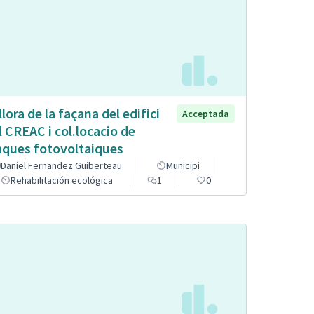
llora de la façana del edifici
Acceptada
l CREAC i col.locacio de
aques fotovoltaiques
Daniel Fernandez Guiberteau
Municipi
Rehabilitación ecológica
1
0