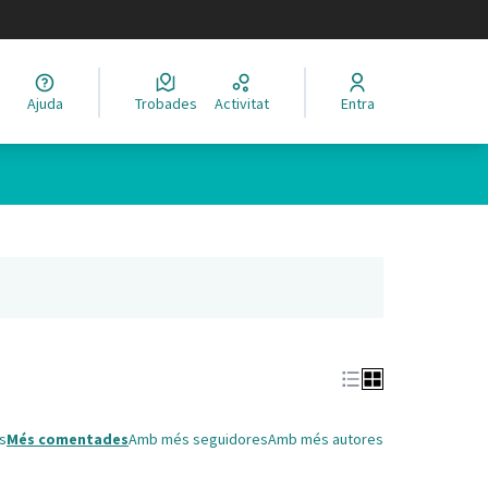
legir el idioma
Ajuda
Trobades
Activitat
Entra
Leaflet
|
©
HERE maps
 com a punts al mapa. L'element es pot fer servir amb un lector 
nya nova)
s
Més comentades
Amb més seguidores
Amb més autores