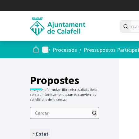
Inici
Menú principal
/
Processos
/
Pressupostos Participa
Saltar
El següen
+
−
Propostes
El següent formulari filtra els resultats de la
cerca dinàmicament quan es canvien les
condicions de la cerca.
Estat