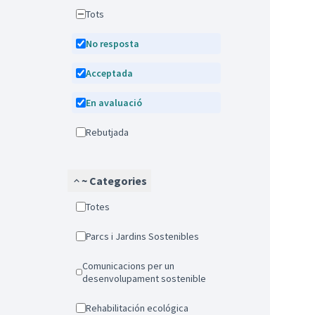
Tots
No resposta
Acceptada
En avaluació
Rebutjada
~ Categories
Totes
Parcs i Jardins Sostenibles
Comunicacions per un
desenvolupament sostenible
Rehabilitación ecológica