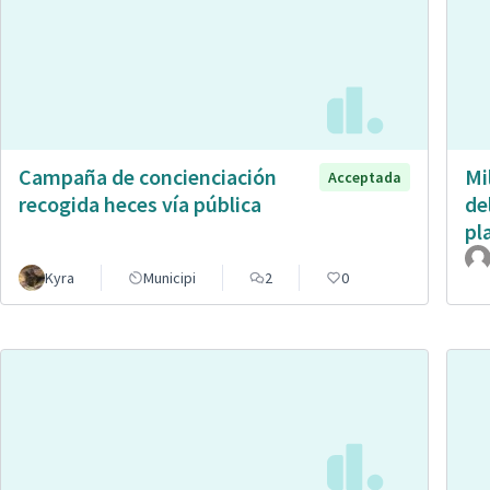
Campaña de concienciación
Mi
Acceptada
recogida heces vía pública
de
pl
Kyra
Municipi
2
0