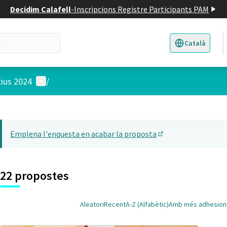
Decidim Calafell
-
Inscripcions Registre Participants PAM
Català
Triar la llengua
E
Menú d'usuari
tius 2024
/
 el mapa
t element és un mapa que presenta els components d'aquesta pàgina
Emplena l'enquesta en acabar la proposta
(Obrir en una pesta
22 propostes
Aleatori
Recent
A-Z (Alfabètic)
Amb més adhesion