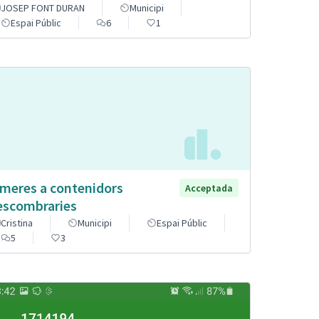
JOSEP FONT DURAN
Municipi
Espai Públic
6
1
meres a contenidors
Acceptada
escombraries
Cristina
Municipi
Espai Públic
5
3