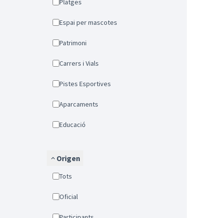
Platges
Espai per mascotes
Patrimoni
Carrers i Vials
Pistes Esportives
Aparcaments
Educació
Origen
Tots
Oficial
Participants