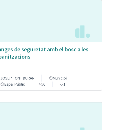
anges de seguretat amb el bosc a les
banitzacions
JOSEP FONT DURAN
Municipi
Espai Públic
6
1