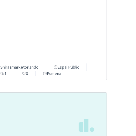
Shirazmarketorlando
Espai Públic
1
0
Esmena