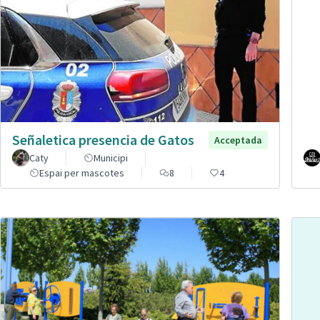
Señaletica presencia de Gatos
Acceptada
Caty
Municipi
Espai per mascotes
8
4