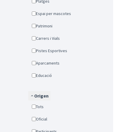
Platges
Espai per mascotes
Patrimoni
Carrers i Vials
Pistes Esportives
Aparcaments
Educació
Origen
Tots
Oficial
Participants