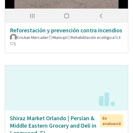
Reforestación y prevención contra incendios
Cristian Mercader
Municipi
Rehabilitación ecológica
3
1
Shiraz Market Orlando | Persian &
En
avaluació
Middle Eastern Grocery and Deli in
Longwood, FL