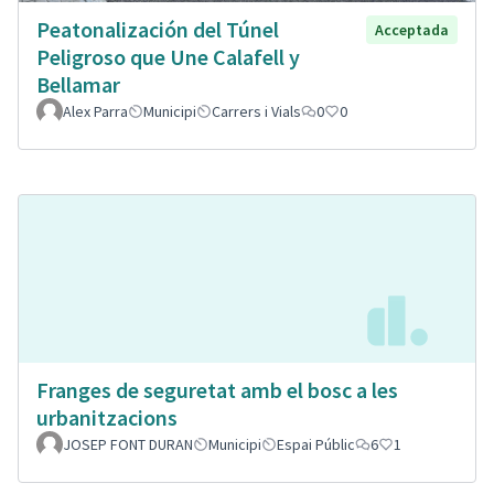
Peatonalización del Túnel
Acceptada
Peligroso que Une Calafell y
Bellamar
Alex Parra
Municipi
Carrers i Vials
0
0
Franges de seguretat amb el bosc a les
urbanitzacions
JOSEP FONT DURAN
Municipi
Espai Públic
6
1