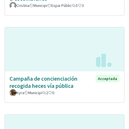
Cristina
Municipi
Espai Públic
5
3
Campaña de concienciación
Acceptada
recogida heces vía pública
Kyra
Municipi
2
0