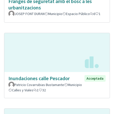
Franges de seguretat amb el bosc a les
urbanitzacions
JOSEP FONT DURAN
Municipio
Espacio Público
6
1
Inundaciones calle Pescador
Acceptada
Patricio Covarrubias Bustamante
Municipio
Calles y Viales
1
32