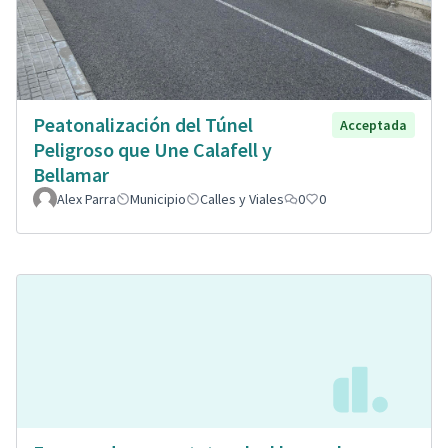
Peatonalización del Túnel
Acceptada
Peligroso que Une Calafell y
Bellamar
Alex Parra
Municipio
Calles y Viales
0
0