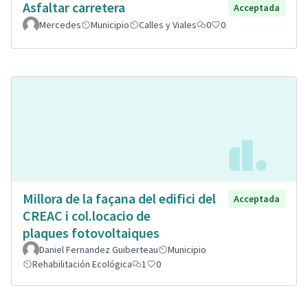
Asfaltar carretera
Acceptada
Mercedes
Municipio
Calles y Viales
0
0
Millora de la façana del edifici del
Acceptada
CREAC i col.locacio de
plaques fotovoltaiques
Daniel Fernandez Guiberteau
Municipio
Rehabilitación Ecológica
1
0