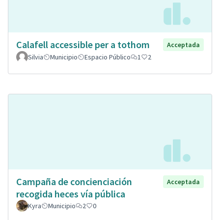
Calafell accessible per a tothom
Acceptada
Silvia
Municipio
Espacio Público
1
2
Campaña de concienciación
Acceptada
recogida heces vía pública
Kyra
Municipio
2
0