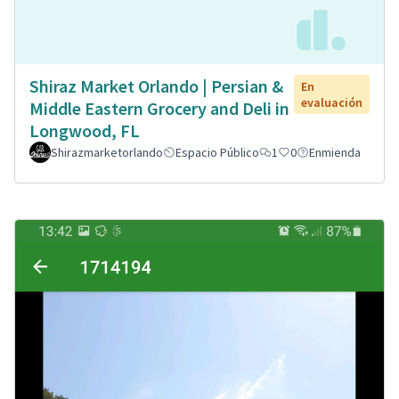
Shiraz Market Orlando | Persian &
En
evaluación
Middle Eastern Grocery and Deli in
Longwood, FL
Shirazmarketorlando
Espacio Público
1
0
Enmienda