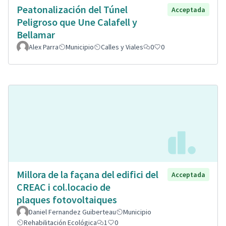
Peatonalización del Túnel
Acceptada
Peligroso que Une Calafell y
Bellamar
Alex Parra
Municipio
Calles y Viales
0
0
Millora de la façana del edifici del
Acceptada
CREAC i col.locacio de
plaques fotovoltaiques
Daniel Fernandez Guiberteau
Municipio
Rehabilitación Ecológica
1
0