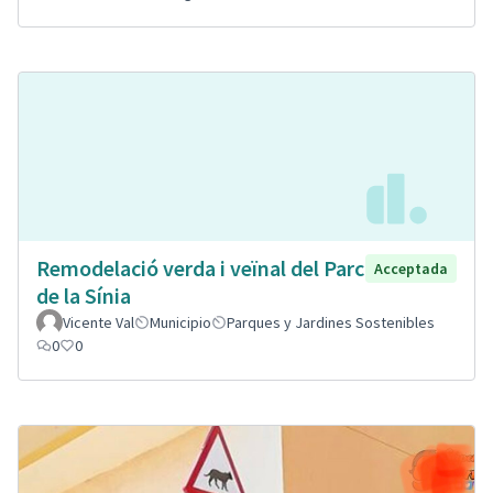
Remodelació verda i veïnal del Parc
Acceptada
de la Sínia
Vicente Val
Municipio
Parques y Jardines Sostenibles
0
0