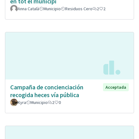
en tot el municipi
Anna Català
Municipio
Residuos Cero
2
2
Campaña de concienciación
Acceptada
recogida heces vía pública
Kyra
Municipio
2
0