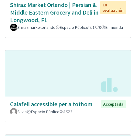
Shiraz Market Orlando | Persian &
En
evaluación
Middle Eastern Grocery and Deli in
Longwood, FL
Shirazmarketorlando
Espacio Público
1
0
Enmienda
Calafell accessible per a tothom
Acceptada
Silvia
Espacio Público
1
2